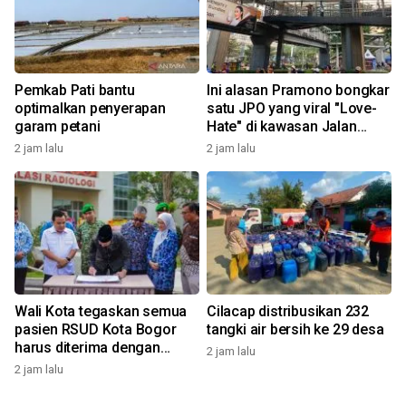
Pemkab Pati bantu
Ini alasan Pramono bongkar
optimalkan penyerapan
satu JPO yang viral "Love-
garam petani
Hate" di kawasan Jalan
Rasuna Said
2 jam lalu
2 jam lalu
Wali Kota tegaskan semua
Cilacap distribusikan 232
pasien RSUD Kota Bogor
tangki air bersih ke 29 desa
harus diterima dengan
2 jam lalu
profesional
2 jam lalu