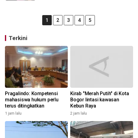
1
2
3
4
5
Terkini
Pragalindo: Kompetensi
Kirab "Merah Putih" di Kota
mahasiswa hukum perlu
Bogor lintasi kawasan
terus ditingkatkan
Kebun Raya
1 jam lalu
2 jam lalu