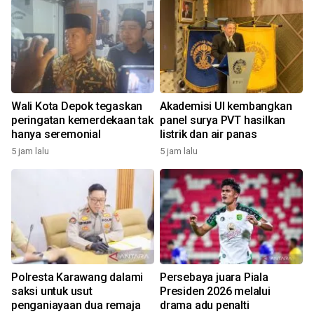
Wali Kota Depok tegaskan
Akademisi UI kembangkan
peringatan kemerdekaan tak
panel surya PVT hasilkan
hanya seremonial
listrik dan air panas
5 jam lalu
5 jam lalu
Polresta Karawang dalami
Persebaya juara Piala
saksi untuk usut
Presiden 2026 melalui
penganiayaan dua remaja
drama adu penalti