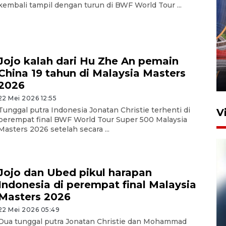
kembali tampil dengan turun di BWF World Tour ...
Komisi V DPR tinjau
perlintasan sebidang di
Jojo kalah dari Hu Zhe An pemain
Stasiun Bogor
China 19 tahun di Malaysia Masters
12 Juni 2026 18:49
2026
22 Mei 2026 12:55
Tunggal putra Indonesia Jonatan Christie terhenti di
V
perempat final BWF World Tour Super 500 Malaysia
Masters 2026 setelah secara ...
Jojo dan Ubed pikul harapan
Indonesia di perempat final Malaysia
Masters 2026
22 Mei 2026 05:49
Pelanggan Filaha Farm setia
Dua tunggal putra Jonatan Christie dan Mohammad