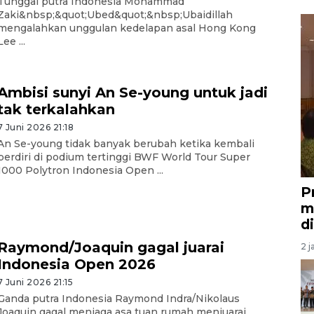
Tunggal putra Indonesia Mohammad
Zaki&nbsp;&quot;Ubed&quot;&nbsp;Ubaidillah
mengalahkan unggulan kedelapan asal Hong Kong
Lee ...
Ambisi sunyi An Se-young untuk jadi
tak terkalahkan
7 Juni 2026 21:18
An Se-young tidak banyak berubah ketika kembali
berdiri di podium tertinggi BWF World Tour Super
1000 Polytron Indonesia Open ...
P
m
d
Raymond/Joaquin gagal juarai
2 j
Indonesia Open 2026
7 Juni 2026 21:15
Ganda putra Indonesia Raymond Indra/Nikolaus
Joaquin gagal menjaga asa tuan rumah menjuarai