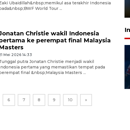
sampai 8 tahan?
Zaki Ubaidillah&nbsp;memikul asa terakhir Indonesia
pada&nbsp;BWF World Tour ...
1 Juni 2026 05:47
I
Jonatan Christie wakil Indonesia
pertama ke perempat final Malaysia
Masters
21 Mei 2026 14:33
Tunggal putra Jonatan Christie menjadi wakil
Indonesia pertama yang memastikan tempat pada
perempat final &nbsp;Malaysia Masters ...
6
7
8
9
10
»