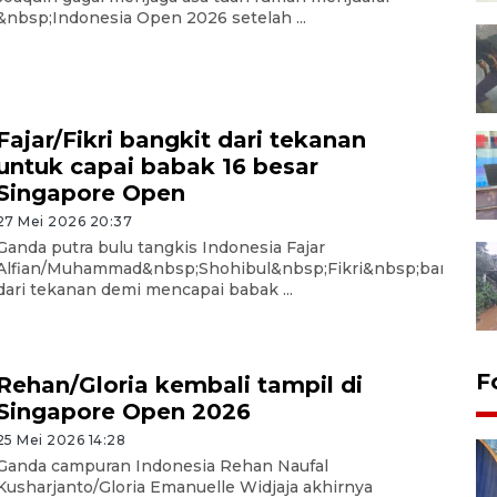
&nbsp;Indonesia Open 2026 setelah ...
Fajar/Fikri bangkit dari tekanan
untuk capai babak 16 besar
Singapore Open
27 Mei 2026 20:37
Ganda putra bulu tangkis Indonesia Fajar
Alfian/Muhammad&nbsp;Shohibul&nbsp;Fikri&nbsp;bangkit
dari tekanan demi mencapai babak ...
F
Rehan/Gloria kembali tampil di
Singapore Open 2026
25 Mei 2026 14:28
Ganda campuran Indonesia Rehan Naufal
Kusharjanto/Gloria Emanuelle Widjaja akhirnya