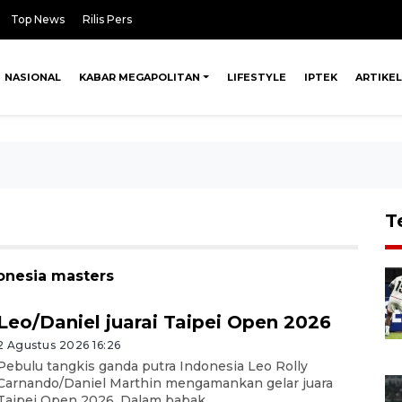
Top News
Rilis Pers
NASIONAL
KABAR MEGAPOLITAN
LIFESTYLE
IPTEK
ARTIKEL
T
onesia masters
Leo/Daniel juarai Taipei Open 2026
2 Agustus 2026 16:26
Pebulu tangkis ganda putra Indonesia Leo Rolly
Carnando/Daniel Marthin mengamankan gelar juara
Taipei Open 2026. Dalam babak ...