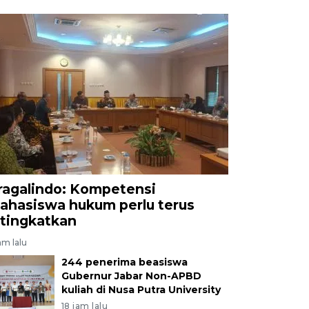
ragalindo: Kompetensi
ahasiswa hukum perlu terus
itingkatkan
am lalu
244 penerima beasiswa
Gubernur Jabar Non-APBD
kuliah di Nusa Putra University
18 jam lalu