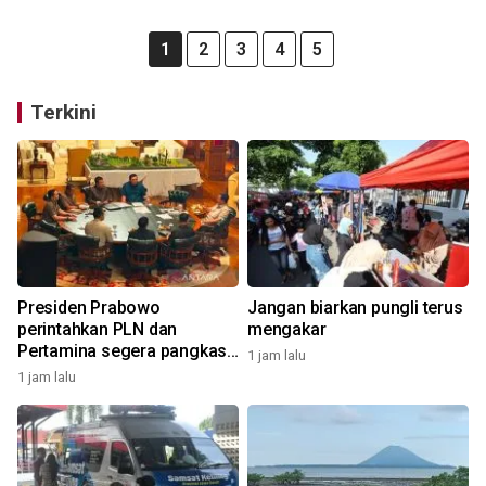
1
2
3
4
5
Terkini
Presiden Prabowo
Jangan biarkan pungli terus
perintahkan PLN dan
mengakar
Pertamina segera pangkas
1 jam lalu
anak-cucu perusahaan
1 jam lalu