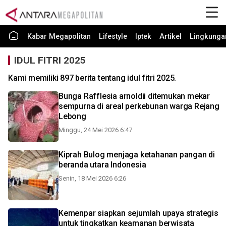
Kabar Megapolitan
Lifestyle
Iptek
Artikel
Lingkunga
IDUL FITRI 2025
Kami memiliki 897 berita tentang idul fitri 2025.
Bunga Rafflesia arnoldii ditemukan mekar
sempurna di areal perkebunan warga Rejang
Lebong
Minggu, 24 Mei 2026 6:47
Kiprah Bulog menjaga ketahanan pangan di
beranda utara Indonesia
Senin, 18 Mei 2026 6:26
Kemenpar siapkan sejumlah upaya strategis
untuk tingkatkan keamanan berwisata