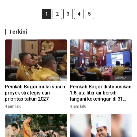
1
2
3
4
5
Terkini
Pemkab Bogor mulai susun
Pemkab Bogor distribusikan
proyek strategis dan
1,8 juta liter air bersih
prioritas tahun 2027
tangani kekeringan di 31
kecamatan
4 jam lalu
4 jam lalu