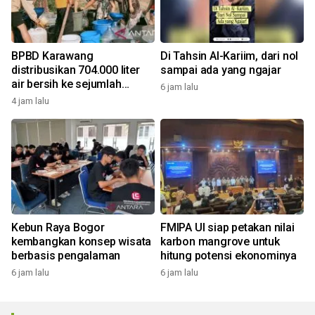
BPBD Karawang
Di Tahsin Al-Kariim, dari nol
distribusikan 704.000 liter
sampai ada yang ngajar
air bersih ke sejumlah
6 jam lalu
daerah kekeringan
4 jam lalu
Kebun Raya Bogor
FMIPA UI siap petakan nilai
kembangkan konsep wisata
karbon mangrove untuk
berbasis pengalaman
hitung potensi ekonominya
6 jam lalu
6 jam lalu