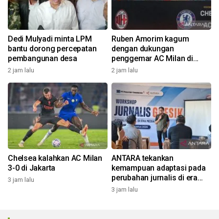
Dedi Mulyadi minta LPM
Ruben Amorim kagum
bantu dorong percepatan
dengan dukungan
pembangunan desa
penggemar AC Milan di
Indonesia
2 jam lalu
2 jam lalu
Chelsea kalahkan AC Milan
ANTARA tekankan
3-0 di Jakarta
kemampuan adaptasi pada
perubahan jurnalis di era
3 jam lalu
digital
3 jam lalu