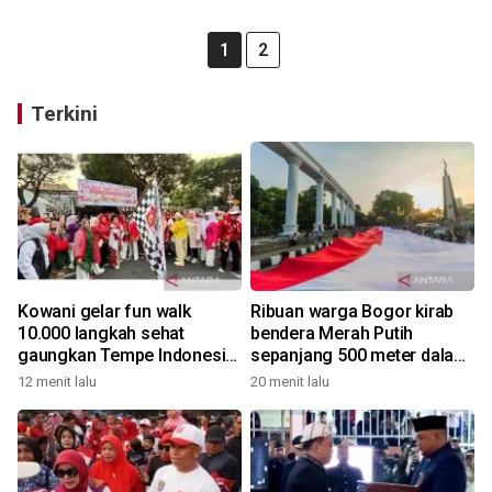
1
2
Terkini
Kowani gelar fun walk
Ribuan warga Bogor kirab
10.000 langkah sehat
bendera Merah Putih
gaungkan Tempe Indonesia
sepanjang 500 meter dalam
Goes to UNESCO
rangkaian FMP ke-11
12 menit lalu
20 menit lalu