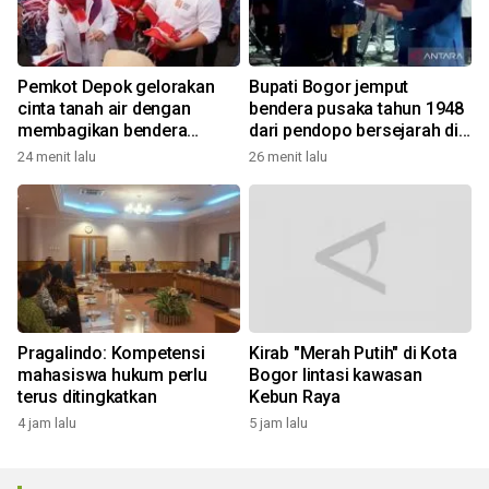
Pemkot Depok gelorakan
Bupati Bogor jemput
cinta tanah air dengan
bendera pusaka tahun 1948
membagikan bendera
dari pendopo bersejarah di
merah putih
Desa Malasari
24 menit lalu
26 menit lalu
Pragalindo: Kompetensi
Kirab "Merah Putih" di Kota
mahasiswa hukum perlu
Bogor lintasi kawasan
terus ditingkatkan
Kebun Raya
4 jam lalu
5 jam lalu