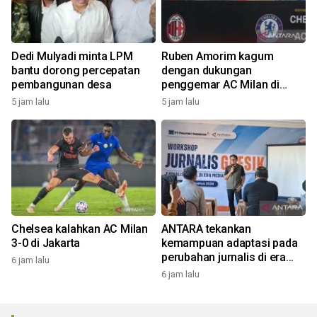
Dedi Mulyadi minta LPM
Ruben Amorim kagum
bantu dorong percepatan
dengan dukungan
pembangunan desa
penggemar AC Milan di
Indonesia
5 jam lalu
5 jam lalu
Chelsea kalahkan AC Milan
ANTARA tekankan
3-0 di Jakarta
kemampuan adaptasi pada
perubahan jurnalis di era
6 jam lalu
digital
6 jam lalu