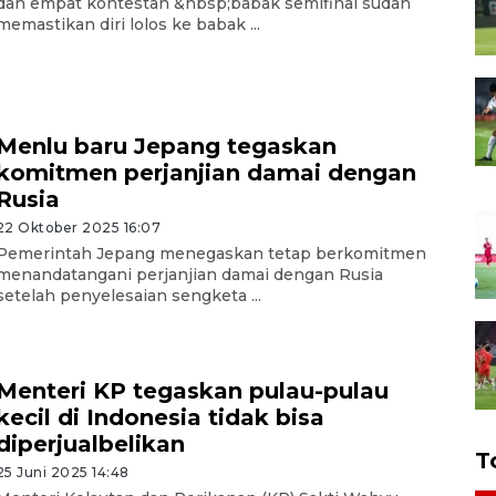
dan empat kontestan &nbsp;babak semifinal sudah
memastikan diri lolos ke babak ...
Menlu baru Jepang tegaskan
komitmen perjanjian damai dengan
Rusia
22 Oktober 2025 16:07
Pemerintah Jepang menegaskan tetap berkomitmen
menandatangani perjanjian damai dengan Rusia
setelah penyelesaian sengketa ...
Menteri KP tegaskan pulau-pulau
kecil di Indonesia tidak bisa
diperjualbelikan
T
25 Juni 2025 14:48