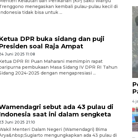
Menteri Kelautan dan Perikanan (KP) Sakti Wahyu
Trenggono menegaskan kembali pulau-pulau kecil di
Indonesia tidak bisa untuk ...
Ketua DPR buka sidang dan puji
Presiden soal Raja Ampat
24 Juni 2025 11:08
Ketua DPR RI Puan Maharani memimpin rapat
paripurna pembukaan Masa Sidang IV DPR RI Tahun
Sidang 2024-2025 dengan mengapresiasi ...
P
P
4 j
Wamendagri sebut ada 43 pulau di
Indonesia saat ini dalam sengketa
23 Juni 2025 21:10
Wakil Menteri Dalam Negeri (Wamendagri) Bima
Arya&nbsp;Sugiarto mengungkapkan ada 43 pulau di