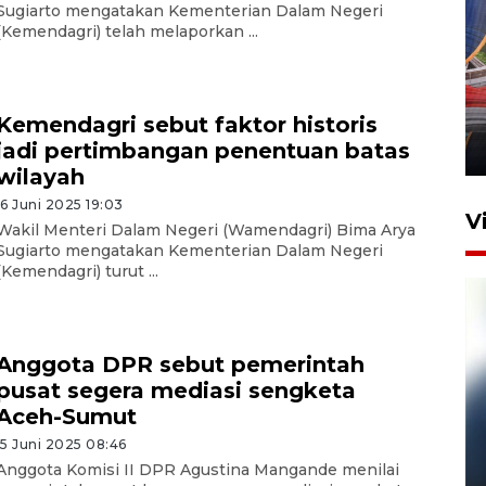
Sugiarto mengatakan Kementerian Dalam Negeri
(Kemendagri) telah melaporkan ...
Komisi V DPR tinjau
perlintasan sebidang di
Stasiun Bogor
Kemendagri sebut faktor historis
jadi pertimbangan penentuan batas
12 Juni 2026 18:49
wilayah
16 Juni 2025 19:03
V
Wakil Menteri Dalam Negeri (Wamendagri) Bima Arya
Sugiarto mengatakan Kementerian Dalam Negeri
(Kemendagri) turut ...
Anggota DPR sebut pemerintah
pusat segera mediasi sengketa
Aceh-Sumut
15 Juni 2025 08:46
Pelanggan Filaha Farm setia
Anggota Komisi II DPR Agustina Mangande menilai
sampai 8 tahan?