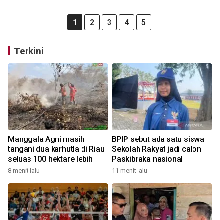
1
2
3
4
5
Terkini
Manggala Agni masih
BPIP sebut ada satu siswa
tangani dua karhutla di Riau
Sekolah Rakyat jadi calon
seluas 100 hektare lebih
Paskibraka nasional
8 menit lalu
11 menit lalu