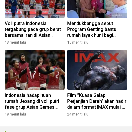
Voli putra Indonesia
Mendukbangga sebut
tergabung pada grup berat
Program Genting bantu
bersama Iran di Asian
rumah layak huni bagi
Games 2026
keluarga stunting
13 menit lalu
15 menit lalu
Indonesia hadapi tuan
Film "Kuasa Gelap:
rumah Jepang di voli putri
Perjanjian Darah" akan hadir
fase grup Asian Games
dalam format IMAX mulai 8
2026
Oktober
19 menit lalu
24 menit lalu