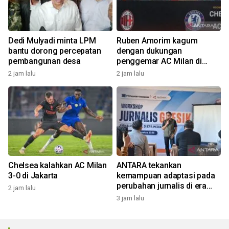
Dedi Mulyadi minta LPM
Ruben Amorim kagum
bantu dorong percepatan
dengan dukungan
pembangunan desa
penggemar AC Milan di
Indonesia
2 jam lalu
2 jam lalu
Chelsea kalahkan AC Milan
ANTARA tekankan
3-0 di Jakarta
kemampuan adaptasi pada
perubahan jurnalis di era
2 jam lalu
digital
3 jam lalu