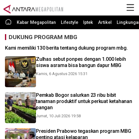
Kabar Megapolitan
Lifestyle
Iptek
Artikel
Lingkunga
DUKUNG PROGRAM MBG
Kami memiliki 130 berita tentang dukung program mbg.
Zulhas sebut ponpes dengan 1.000 lebih
siswa asrama bisa bangun dapur MBG
Kamis, 6 Agustus 2026 15:31
Pemkab Bogor salurkan 23 ribu bibit
tanaman produktif untuk perkuat ketahanan
pangan
Jumat, 10 Juli 2026 19:58
Presiden Prabowo tegaskan program MBG
penting atasi kelaparan