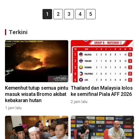
1
2
3
4
5
Terkini
Kemenhut tutup semua pintu
Thailand dan Malaysia lolos
masuk wisata Bromo akibat
ke semifinal Piala AFF 2026
kebakaran hutan
2 jam lalu
1 jam lalu