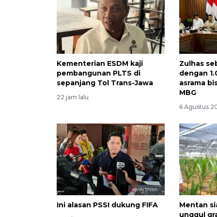
Kementerian ESDM kaji
Zulhas se
pembangunan PLTS di
dengan 1.
sepanjang Tol Trans-Jawa
asrama bi
MBG
22 jam lalu
6 Agustus 20
Ini alasan PSSI dukung FIFA
Mentan si
unggul gr