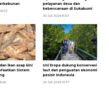
perkebunan
pelayanan desa dan
kebencanaan di Sukabumi
 06:02
30 Juli 2026 15:53
dan ikan asap kini
Uni Eropa dukung konservasi
nfaatkan Sistem
laut dan penguatan ekonomi
ang
pesisir Indonesia
16:46
20 Juli 2026 21:37