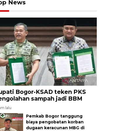
op News
upati Bogor-KSAD teken PKS
engolahan sampah jadi BBM
am lalu
Pemkab Bogor tanggung
biaya pengobatan korban
dugaan keracunan MBG di