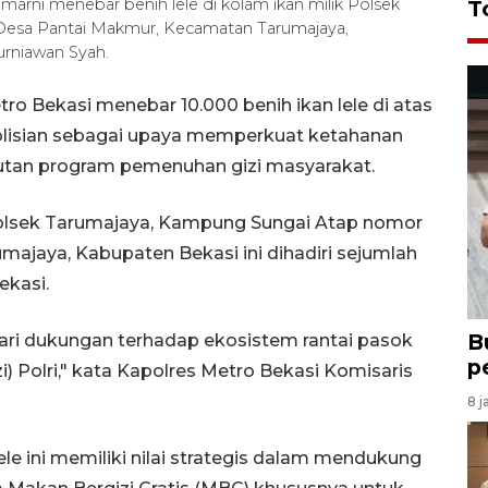
marni menebar benih lele di kolam ikan milik Polsek
T
Desa Pantai Makmur, Kecamatan Tarumajaya,
rniawan Syah.
o Bekasi menebar 10.000 benih ikan lele di atas
polisian sebagai upaya memperkuat ketahanan
utan program pemenuhan gizi masyarakat.
polsek Tarumajaya, Kampung Sungai Atap nomor
ajaya, Kabupaten Bekasi ini dihadiri sejumlah
ekasi.
B
dari dukungan terhadap ekosistem rantai pasok
p
 Polri," kata Kapolres Metro Bekasi Komisaris
8 j
le ini memiliki nilai strategis dalam mendukung