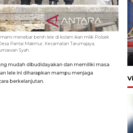
Komisi V DPR tinjau
marni menebar benih lele di kolam ikan milik Polsek
perlintasan sebidang di
Desa Pantai Makmur, Kecamatan Tarumajaya,
Stasiun Bogor
rniawan Syah.
12 Juni 2026 18:49
yang mudah dibudidayakan dan memiliki masa
kan lele ini diharapkan mampu menjaga
V
ra berkelanjutan.