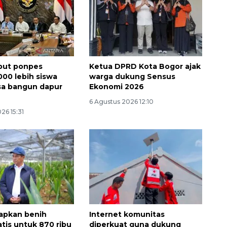
but ponpes
Ketua DPRD Kota Bogor ajak
000 lebih siswa
warga dukung Sensus
sa bangun dapur
Ekonomi 2026
6 Agustus 2026 12:10
26 15:31
Ekonomi triwulan II-2026
tumbuh 5,29 persen
2026-08-06 18:45:00
apkan benih
Internet komunitas
atis untuk 870 ribu
diperkuat guna dukung