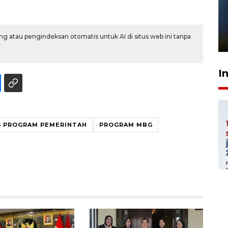
Pelanggan Filaha Farm setia
sampai 8 tahan?
g atau pengindeksan otomatis untuk AI di situs web ini tanpa
1 Juni 2026 05:47
I
 PROGRAM PEMERINTAH
PROGRAM MBG