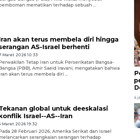
pemboman mematikan terhadap sebuah ...
Iran akan terus membela diri hingga
serangan AS-Israel berhenti
7 Maret 2026 10:33
Perwakilan Tetap Iran untuk Perserikatan Bangsa-
Bangsa (PBB), Amir Saeid Iravani, mengatakan bahwa
P
Iran akan terus membela diri ...
p
D
4 j
Tekanan global untuk deeskalasi
konflik Israel--AS--Iran
5 Maret 2026 19:32
Pada 28 Februari 2026, Amerika Serikat dan Israel
melancarkan serangkaian serangan terhadap