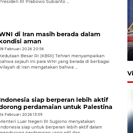
Presiden RI Prabowo Subianto ...
Komisi V DPR tinjau
WNI di Iran masih berada dalam
perlintasan sebidang di
kondisi aman
Stasiun Bogor
28 Februari 2026 20:56
12 Juni 2026 18:49
Kedutaan Besar RI (KBRI) Tehran menyampaikan
bahwa sejauh ini para WNI yang berada di berbagai
wilayah di Iran mengatakan bahwa ...
V
Indonesia siap berperan lebih aktif
dorong perdamaian untuk Palestina
24 Februari 2026 13:59
Menteri Luar Negeri RI Sugiono menyatakan
Indonesia siap untuk berperan lebih aktif dalam
mendorong perdamaian yang adil dan ...