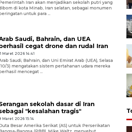
Pemerintah Iran akan menjadikan sekolah putri yang
dibom di kota Minab, Iran selatan, sebagai monumen
peringatan untuk para ...
Arab Saudi, Bahrain, dan UEA
berhasil cegat drone dan rudal Iran
11 Maret 2026 14:41
Arab Saudi, Bahrain, dan Uni Emirat Arab (UEA), Selasa
(10/3) mengatakan sistem pertahanan udara mereka
berhasil mencegat ...
Serangan sekolah dasar di Iran
T
sebagai "kesalahan tragis"
9 Maret 2026 15:14
Duta Besar Amerika Serikat (AS) untuk Perserikatan
Bangsa-Bangsa (PBB), Mike Waltz, menyebut