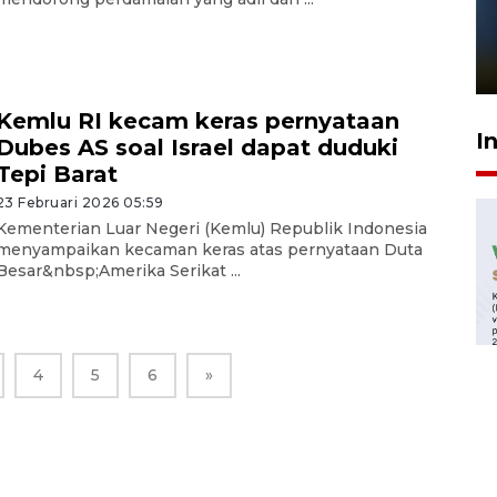
Pelanggan Filaha Farm setia
sampai 8 tahan?
1 Juni 2026 05:47
Kemlu RI kecam keras pernyataan
I
Dubes AS soal Israel dapat duduki
Tepi Barat
23 Februari 2026 05:59
Kementerian Luar Negeri (Kemlu) Republik Indonesia
menyampaikan kecaman keras atas pernyataan Duta
Besar&nbsp;Amerika Serikat ...
4
5
6
»