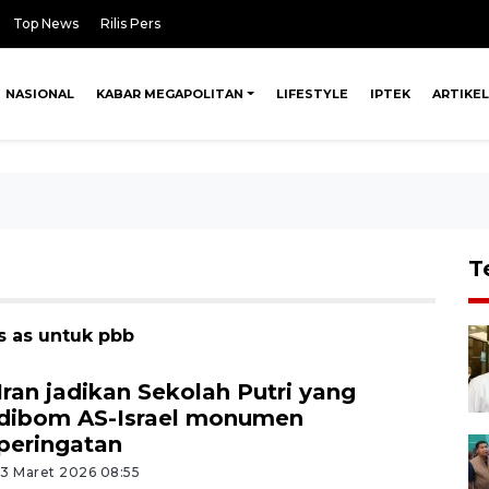
Top News
Rilis Pers
NASIONAL
KABAR MEGAPOLITAN
LIFESTYLE
IPTEK
ARTIKEL
T
s as untuk pbb
Iran jadikan Sekolah Putri yang
dibom AS-Israel monumen
peringatan
13 Maret 2026 08:55