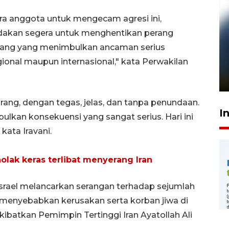
a anggota untuk mengecam agresi ini,
ndakan segera untuk menghentikan perang
perang yang menimbulkan ancaman serius
Pelanggan Filaha Farm setia
onal maupun internasional," kata Perwakilan
sampai 8 tahan?
1 Juni 2026 05:47
ng, dengan tegas, jelas, dan tanpa penundaan.
I
lkan konsekuensi yang sangat serius. Hari ini
kata Iravani.
lak keras terlibat menyerang Iran
Israel melancarkan serangan terhadap sejumlah
ng menyebabkan kerusakan serta korban jiwa di
kibatkan Pemimpin Tertinggi Iran Ayatollah Ali