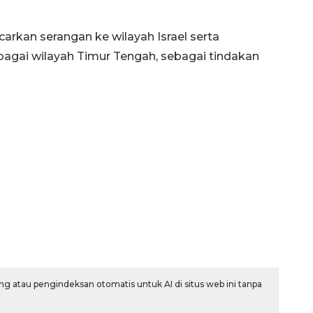
rkan serangan ke wilayah Israel serta
rbagai wilayah Timur Tengah, sebagai tindakan
Memberantas kejahatan
g atau pengindeksan otomatis untuk AI di situs web ini tanpa
jalanan Jakarta
2026-08-05 18:00:00