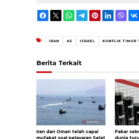
IRAN
AS
ISRAEL
KONFLIK TIMUR
Berita Terkait
Iran dan Oman telah capai
Pakar seb
mufakat soal pelayaran Selat
dunia tur