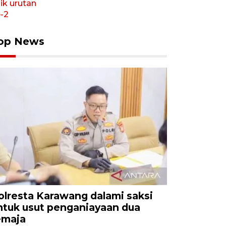
op News
olresta Karawang dalami saksi
ntuk usut penganiayaan dua
emaja