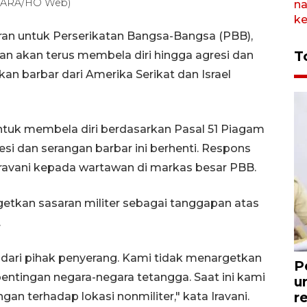
ANTARA/HO Web)
ran untuk Perserikatan Bangsa-Bangsa (PBB),
T
an akan terus membela diri hingga agresi dan
an barbar dari Amerika Serikat dan Israel
ntuk membela diri berdasarkan Pasal 51 Piagam
si dan serangan barbar ini berhenti. Respons
a Iravani kepada wartawan di markas besar PBB.
etkan sasaran militer sebagai tanggapan atas
.
r dari pihak penyerang. Kami tidak menargetkan
P
entingan negara-negara tetangga. Saat ini kami
u
r
gan terhadap lokasi nonmiliter," kata Iravani.