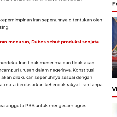
F
kepemimpinan Iran sepenuhnya ditentukan oleh
sing.
Iran menurun, Dubes sebut produksi senjata
Komisi V DPR tinjau
perlintasan sebidang di
merdeka. Iran tidak menerima dan tidak akan
Stasiun Bogor
campuri urusan dalam negerinya. Konstitusi
12 Juni 2026 18:49
n akan dilakukan sepenuhnya sesuai dengan
ta-mata berdasarkan kehendak rakyat Iran tanpa
V
gara anggota PBB untuk mengecam agresi