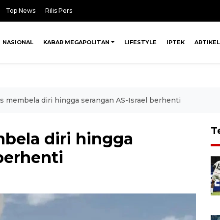
Top News
Rilis Pers
NASIONAL
KABAR MEGAPOLITAN
LIFESTYLE
IPTEK
ARTIKEL
us membela diri hingga serangan AS-Israel berhenti
T
bela diri hingga
berhenti