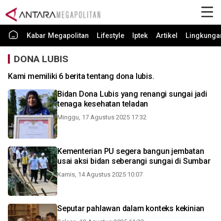
Kabar Megapolitan
Lifestyle
Iptek
Artikel
Lingkunga
DONA LUBIS
Kami memiliki 6 berita tentang dona lubis.
Bidan Dona Lubis yang renangi sungai jadi
tenaga kesehatan teladan
Minggu, 17 Agustus 2025 17:32
Kementerian PU segera bangun jembatan
usai aksi bidan seberangi sungai di Sumbar
Kamis, 14 Agustus 2025 10:07
Seputar pahlawan dalam konteks kekinian