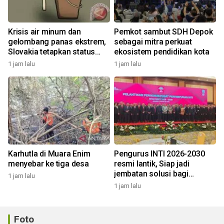
Krisis air minum dan
Pemkot sambut SDH Depok
gelombang panas ekstrem,
sebagai mitra perkuat
Slovakia tetapkan status
ekosistem pendidikan kota
darurat
1 jam lalu
1 jam lalu
Karhutla di Muara Enim
Pengurus INTI 2026-2030
menyebar ke tiga desa
resmi lantik, Siap jadi
jembatan solusi bagi
1 jam lalu
persoalan bangsa
1 jam lalu
Foto