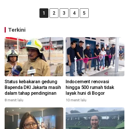
1
2
3
4
5
Terkini
Status kebakaran gedung
Indocement renovasi
Bapenda DKI Jakarta masih
hingga 500 rumah tidak
dalam tahap pendinginan
layak huni di Bogor
8 menit lalu
10 menit lalu