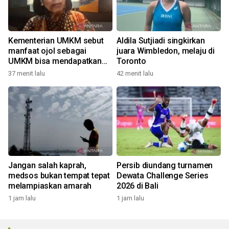
Kementerian UMKM sebut
Aldila Sutjiadi singkirkan
manfaat ojol sebagai
juara Wimbledon, melaju di
UMKM bisa mendapatkan
Toronto
KUR
37 menit lalu
42 menit lalu
Jangan salah kaprah,
Persib diundang turnamen
medsos bukan tempat tepat
Dewata Challenge Series
melampiaskan amarah
2026 di Bali
1 jam lalu
1 jam lalu