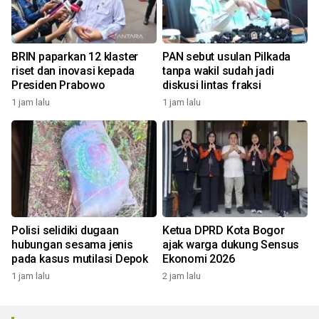
BRIN paparkan 12 klaster
PAN sebut usulan Pilkada
riset dan inovasi kepada
tanpa wakil sudah jadi
Presiden Prabowo
diskusi lintas fraksi
1 jam lalu
1 jam lalu
Polisi selidiki dugaan
Ketua DPRD Kota Bogor
hubungan sesama jenis
ajak warga dukung Sensus
pada kasus mutilasi Depok
Ekonomi 2026
1 jam lalu
2 jam lalu