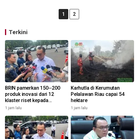
1
2
Terkini
BRIN pamerkan 150--200
Karhutla di Kerumutan
produk inovasi dari 12
Pelalawan Riau capai 54
klaster riset kepada
hektare
Presiden
1 jam lalu
1 jam lalu