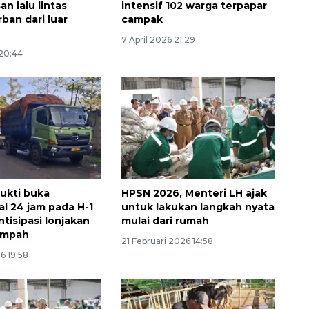
n lalu lintas
intensif 102 warga terpapar
2026-08-06 06:30:00
ban dari luar
campak
7 April 2026 21:29
 20:44
ukti buka
HPSN 2026, Menteri LH ajak
al 24 jam pada H-1
untuk lakukan langkah nyata
tisipasi lonjakan
mulai dari rumah
ampah
21 Februari 2026 14:58
6 19:58