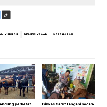
AN KURBAN
PEMERIKSAAN
KESEHATAN
Vaksin HPV untuk siswa laki-
laki
andung perketat
Dinkes Garut tangani secara