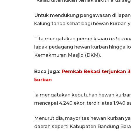
“Kalau ditemukan ternak sakit harus seger
Untuk mendukung pengawasan di lapang
kalung tanda sehat bagi hewan kurban y
Tita mengatakan pemeriksaan
ante-mo
lapak pedagang hewan kurban hingga l
Kemakmuran Masjid (DKM).
Baca juga:
Pemkab Bekasi terjunkan 
kurban
Ia mengatakan kebutuhan hewan kurban d
mencapai 4.240 ekor, terdiri atas 1.940 
Menurut dia, mayoritas hewan kurban yan
daerah seperti Kabupaten Bandung Bara