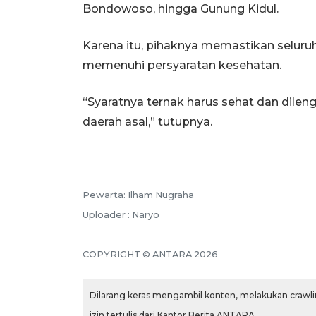
Bondowoso, hingga Gunung Kidul.
Karena itu, pihaknya memastikan seluru
memenuhi persyaratan kesehatan.
“Syaratnya ternak harus sehat dan dilen
daerah asal,” tutupnya.
Pewarta: Ilham Nugraha
Uploader : Naryo
COPYRIGHT © ANTARA 2026
Dilarang keras mengambil konten, melakukan crawlin
izin tertulis dari Kantor Berita ANTARA.