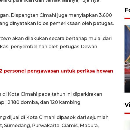
a dipisahkan dari ternak lainnya,” ujarnya.
F
an, Dispangtan Cimahi juga menyiapkan 3.600
ang dinyatakan lolos pemeriksaan oleh petugas.
rtem
akan dilakukan secara bertahap mulai dari
okasi penyembelihan oleh petugas Dewan
Komisi V DPR tinjau
perlintasan sebidang di
32 personel pengawasan untuk periksa hewan
Stasiun Bogor
12 Juni 2026 18:49
i Kota Cimahi pada tahun ini diperkirakan
sapi, 2.180 domba, dan 120 kambing.
V
g dijual di Kota Cimahi dipasok dari sejumlah
t, Sumedang, Purwakarta, Ciamis, Madura,