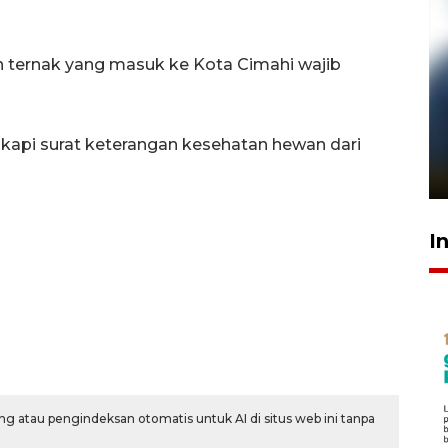
h ternak yang masuk ke Kota Cimahi wajib
Pelanggan Filaha Farm setia
sampai 8 tahan?
gkapi surat keterangan kesehatan hewan dari
1 Juni 2026 05:47
I
g atau pengindeksan otomatis untuk AI di situs web ini tanpa