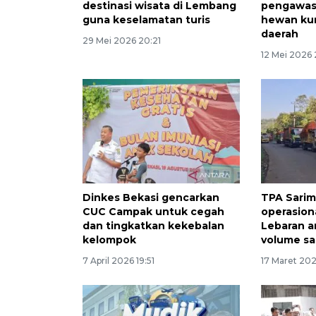
destinasi wisata di Lembang
pengawasa
guna keselamatan turis
hewan kur
daerah
29 Mei 2026 20:21
12 Mei 2026
Dinkes Bekasi gencarkan
TPA Sarim
CUC Campak untuk cegah
operasion
dan tingkatkan kekebalan
Lebaran an
kelompok
volume s
7 April 2026 19:51
17 Maret 202