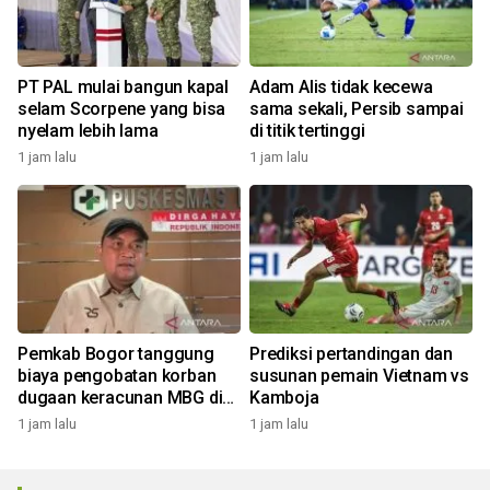
PT PAL mulai bangun kapal
Adam Alis tidak kecewa
selam Scorpene yang bisa
sama sekali, Persib sampai
nyelam lebih lama
di titik tertinggi
1 jam lalu
1 jam lalu
Pemkab Bogor tanggung
Prediksi pertandingan dan
biaya pengobatan korban
susunan pemain Vietnam vs
dugaan keracunan MBG di
Kamboja
Dramaga
1 jam lalu
1 jam lalu