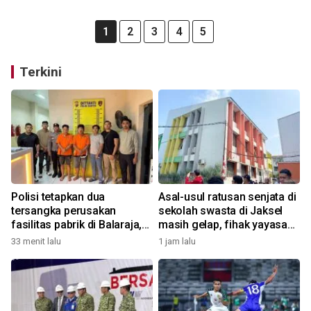
1
2
3
4
5
Terkini
Polisi tetapkan dua
Asal-usul ratusan senjata di
tersangka perusakan
sekolah swasta di Jaksel
fasilitas pabrik di Balaraja,
masih gelap, fihak yayasan
motifnya pun terkuak
tak tahu
33 menit lalu
1 jam lalu