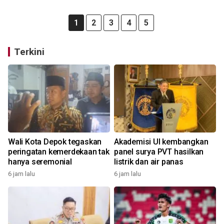
1
2
3
4
5
Terkini
Wali Kota Depok tegaskan
Akademisi UI kembangkan
peringatan kemerdekaan tak
panel surya PVT hasilkan
hanya seremonial
listrik dan air panas
6 jam lalu
6 jam lalu