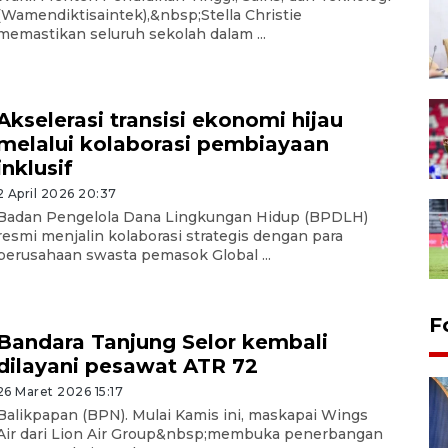
(Wamendiktisaintek),&nbsp;Stella Christie
memastikan seluruh sekolah dalam ...
Akselerasi transisi ekonomi hijau
melalui kolaborasi pembiayaan
inklusif
2 April 2026 20:37
Badan Pengelola Dana Lingkungan Hidup (BPDLH)
resmi menjalin kolaborasi strategis dengan para
perusahaan swasta pemasok Global ...
F
Bandara Tanjung Selor kembali
dilayani pesawat ATR 72
26 Maret 2026 15:17
Balikpapan (BPN). Mulai Kamis ini, maskapai Wings
Air dari Lion Air Group&nbsp;membuka penerbangan