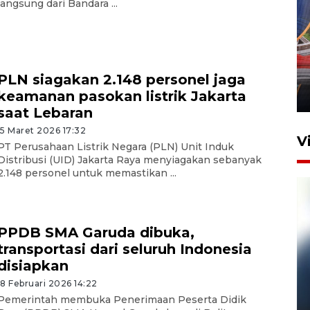
langsung dari Bandara ...
Komisi V DPR tinjau
perlintasan sebidang di
Stasiun Bogor
PLN siagakan 2.148 personel jaga
keamanan pasokan listrik Jakarta
12 Juni 2026 18:49
saat Lebaran
15 Maret 2026 17:32
V
PT Perusahaan Listrik Negara (PLN) Unit Induk
Distribusi (UID) Jakarta Raya menyiagakan sebanyak
2.148 personel untuk memastikan ...
PPDB SMA Garuda dibuka,
transportasi dari seluruh Indonesia
disiapkan
18 Februari 2026 14:22
Pelanggan Filaha Farm setia
Pemerintah membuka Penerimaan Peserta Didik
sampai 8 tahan?