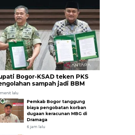
upati Bogor-KSAD teken PKS
engolahan sampah jadi BBM
menit lalu
Pemkab Bogor tanggung
biaya pengobatan korban
dugaan keracunan MBG di
Dramaga
6 jam lalu