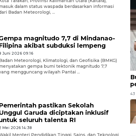
Kota Tarakan, Provinsi Kalimantan Utara (Kaltara),
masuk dalam status waspada berdasarkan informasi
dari Badan Meteorologi, ...
Gempa magnitudo 7,7 di Mindanao-
Filipina akibat subduksi lempeng
8 Juni 2026 09:16
Badan Meteorologi, Klimatologi, dan Geofisika (BMKG)
menyatakan gempa bumi tektonik magnitudo 7,7
yang mengguncang wilayah Pantai ...
B
p
43 
Pemerintah pastikan Sekolah
Unggul Garuda diciptakan inklusif
untuk seluruh talenta RI
2 Mei 2026 14:38
Wakil Menteri Pendidikan Tinggi, Sains, dan Teknologi