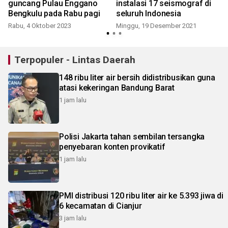
guncang Pulau Enggano
instalasi 17 seismograf di
Bengkulu pada Rabu pagi
seluruh Indonesia
K
Rabu, 4 Oktober 2023
Minggu, 19 Desember 2021
Terpopuler - Lintas Daerah
148 ribu liter air bersih didistribusikan guna
atasi kekeringan Bandung Barat
1 jam lalu
Polisi Jakarta tahan sembilan tersangka
penyebaran konten provikatif
1 jam lalu
PMI distribusi 120 ribu liter air ke 5.393 jiwa di
6 kecamatan di Cianjur
3 jam lalu