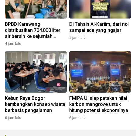
BPBD Karawang
Di Tahsin Al-Kariim, dari nol
distribusikan 704.000 liter
sampai ada yang ngajar
air bersih ke sejumlah
5 jam lalu
daerah kekeringan
4 jam lalu
Kebun Raya Bogor
FMIPA UI siap petakan nilai
kembangkan konsep wisata
karbon mangrove untuk
berbasis pengalaman
hitung potensi ekonominya
6 jam lalu
6 jam lalu