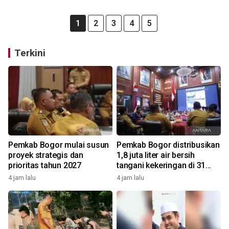
1
2
3
4
5
Terkini
Pemkab Bogor mulai susun
Pemkab Bogor distribusikan
proyek strategis dan
1,8 juta liter air bersih
prioritas tahun 2027
tangani kekeringan di 31
kecamatan
4 jam lalu
4 jam lalu