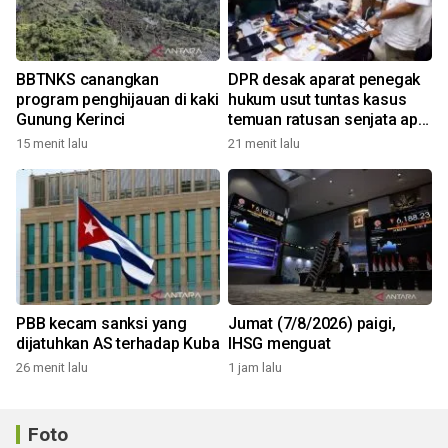
BBTNKS canangkan
DPR desak aparat penegak
program penghijauan di kaki
hukum usut tuntas kasus
Gunung Kerinci
temuan ratusan senjata api
di sekolah
15 menit lalu
21 menit lalu
PBB kecam sanksi yang
Jumat (7/8/2026) paigi,
dijatuhkan AS terhadap Kuba
IHSG menguat
26 menit lalu
1 jam lalu
Foto