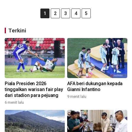
1
2
3
4
5
Terkini
Piala Presiden 2026
AFA beri dukungan kepada
tinggalkan warisan fair play
Gianni Infantino
dari stadion para pejuang
9 menit lalu
6 menit lalu