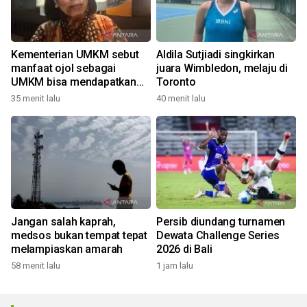
Kementerian UMKM sebut
Aldila Sutjiadi singkirkan
manfaat ojol sebagai
juara Wimbledon, melaju di
UMKM bisa mendapatkan
Toronto
KUR
35 menit lalu
40 menit lalu
Jangan salah kaprah,
Persib diundang turnamen
medsos bukan tempat tepat
Dewata Challenge Series
melampiaskan amarah
2026 di Bali
58 menit lalu
1 jam lalu