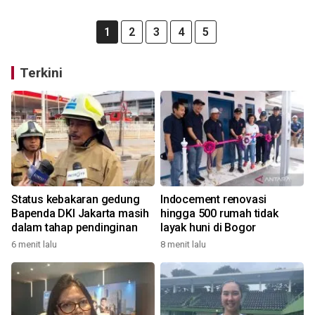
1
2
3
4
5
Terkini
Status kebakaran gedung
Indocement renovasi
Bapenda DKI Jakarta masih
hingga 500 rumah tidak
dalam tahap pendinginan
layak huni di Bogor
6 menit lalu
8 menit lalu