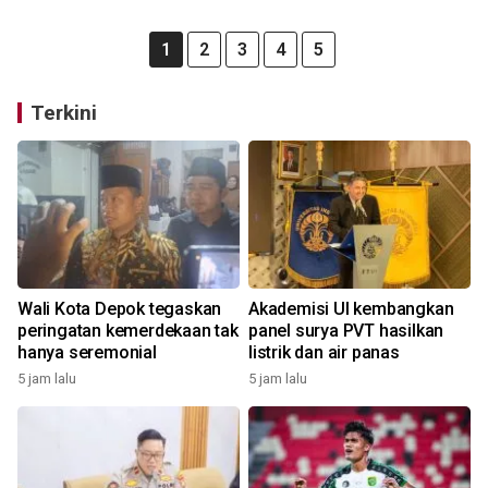
1
2
3
4
5
Terkini
Wali Kota Depok tegaskan
Akademisi UI kembangkan
peringatan kemerdekaan tak
panel surya PVT hasilkan
hanya seremonial
listrik dan air panas
5 jam lalu
5 jam lalu