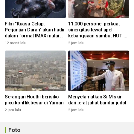
Film "Kuasa Gelap:
11.000 personel perkuat
Perjanjian Darah" akan hadir
sinergitas lewat apel
dalam format IMAX mulai 8
kebangsaan sambut HUT RI
Oktober
di kawasan Monas
12 menit lalu
2 jam lalu
Serangan Houthi berisiko
Menyelamatkan Si Miskin
picu konflik besar di Yaman
dari jerat jahat bandar judol
2 jam lalu
2 jam lalu
Foto