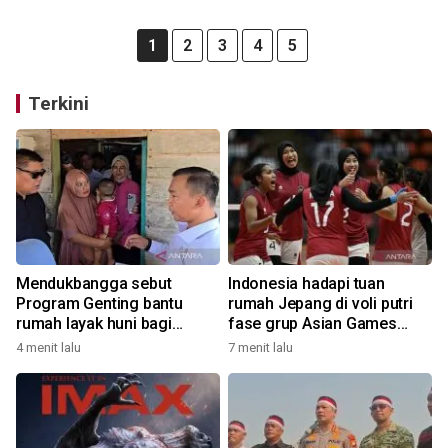
1
2
3
4
5
Terkini
Mendukbangga sebut
Indonesia hadapi tuan
Program Genting bantu
rumah Jepang di voli putri
rumah layak huni bagi
fase grup Asian Games
keluarga stunting
2026
4 menit lalu
7 menit lalu