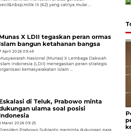
kecil&nbsp;milik Ili (62) yang catnya mulai ...
T
Munas X LDII tegaskan peran ormas
Islam bangun ketahanan bangsa
7 April 2026 09:49
Musyawarah Nasional (Munas) X Lembaga Dakwah
Islam Indonesia (LDII) menegaskan peran strategis
organisasi kemasyarakatan Islam ...
Eskalasi di Teluk, Prabowo minta
dukungan ulama soal posisi
P
Indonesia
p
6 Maret 2026 09:25
k
Presiden Prabowo Subianto meminta dukungan para