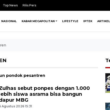
Top News
Rilis Pers
NASIONAL
KABAR MEGAPOLITAN
LIFESTYLE
IPTEK
ARTIKEL
ren
EN
T
gun pondok pesantren
Zulhas sebut ponpes dengan 1.000
lebih siswa asrama bisa bangun
dapur MBG
6 Agustus 2026 15:31