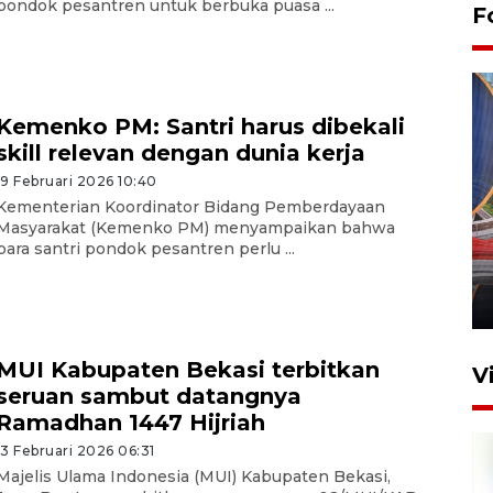
pondok pesantren untuk berbuka puasa ...
F
Kemenko PM: Santri harus dibekali
skill relevan dengan dunia kerja
19 Februari 2026 10:40
Kementerian Koordinator Bidang Pemberdayaan
Komisi V DPR tinjau
Masyarakat (Kemenko PM) menyampaikan bahwa
perlintasan sebidang di
para santri pondok pesantren perlu ...
Stasiun Bogor
12 Juni 2026 18:49
MUI Kabupaten Bekasi terbitkan
V
seruan sambut datangnya
Ramadhan 1447 Hijriah
13 Februari 2026 06:31
Majelis Ulama Indonesia (MUI) Kabupaten Bekasi,