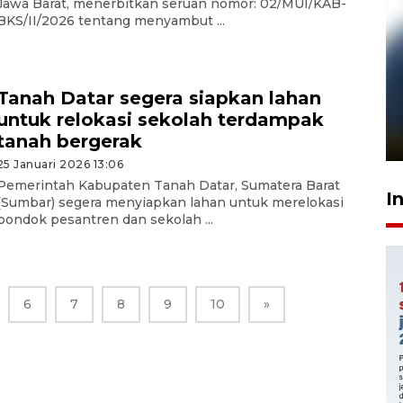
Jawa Barat, menerbitkan seruan nomor: 02/MUI/KAB-
BKS/II/2026 tentang menyambut ...
Pelanggan Filaha Farm setia
Tanah Datar segera siapkan lahan
sampai 8 tahan?
untuk relokasi sekolah terdampak
1 Juni 2026 05:47
tanah bergerak
25 Januari 2026 13:06
Pemerintah Kabupaten Tanah Datar, Sumatera Barat
I
(Sumbar) segera menyiapkan lahan untuk merelokasi
pondok pesantren dan sekolah ...
6
7
8
9
10
»