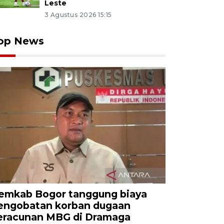
Leste
3 Agustus 2026 15:15
op News
emkab Bogor tanggung biaya
engobatan korban dugaan
eracunan MBG di Dramaga