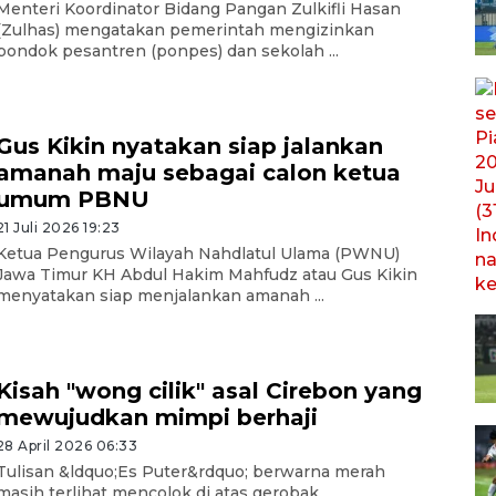
Menteri Koordinator Bidang Pangan Zulkifli Hasan
(Zulhas) mengatakan pemerintah mengizinkan
pondok pesantren (ponpes) dan sekolah ...
Gus Kikin nyatakan siap jalankan
amanah maju sebagai calon ketua
umum PBNU
21 Juli 2026 19:23
Ketua Pengurus Wilayah Nahdlatul Ulama (PWNU)
Jawa Timur KH Abdul Hakim Mahfudz atau Gus Kikin
menyatakan siap menjalankan amanah ...
Kisah "wong cilik" asal Cirebon yang
mewujudkan mimpi berhaji
28 April 2026 06:33
Tulisan &ldquo;Es Puter&rdquo; berwarna merah
masih terlihat mencolok di atas gerobak