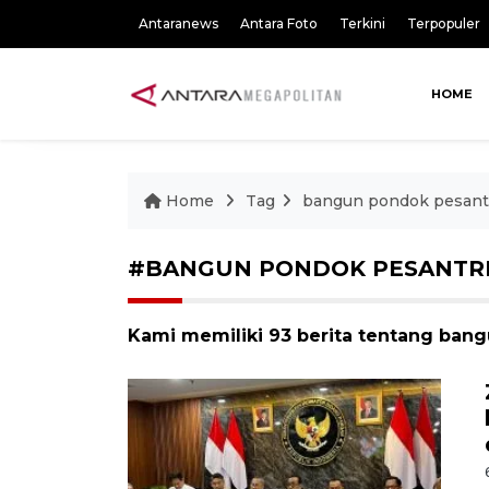
Antaranews
Antara Foto
Terkini
Terpopuler
HOME
Home
Tag
bangun pondok pesant
#BANGUN PONDOK PESANTR
Kami memiliki 93 berita tentang ban