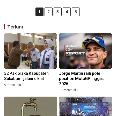
1
2
3
4
5
Terkini
32 Pakibraka Kabupaten
Jorge Martin raih pole
Sukabumi jalani diklat
position MotoGP Inggris
2026
9 menit lalu
17 menit lalu