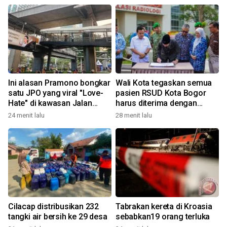
Ini alasan Pramono bongkar
Wali Kota tegaskan semua
satu JPO yang viral "Love-
pasien RSUD Kota Bogor
Hate" di kawasan Jalan
harus diterima dengan
Rasuna Said
profesional
24 menit lalu
28 menit lalu
Cilacap distribusikan 232
Tabrakan kereta di Kroasia
tangki air bersih ke 29 desa
sebabkan19 orang terluka