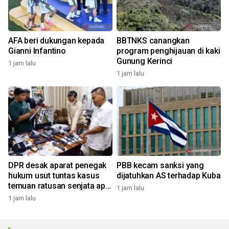
AFA beri dukungan kepada
BBTNKS canangkan
Gianni Infantino
program penghijauan di kaki
Gunung Kerinci
1 jam lalu
1 jam lalu
DPR desak aparat penegak
PBB kecam sanksi yang
hukum usut tuntas kasus
dijatuhkan AS terhadap Kuba
temuan ratusan senjata api
1 jam lalu
di sekolah
1 jam lalu