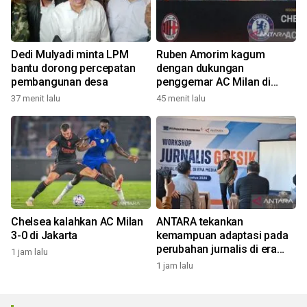
Dedi Mulyadi minta LPM
Ruben Amorim kagum
bantu dorong percepatan
dengan dukungan
pembangunan desa
penggemar AC Milan di
Indonesia
37 menit lalu
45 menit lalu
Chelsea kalahkan AC Milan
ANTARA tekankan
3-0 di Jakarta
kemampuan adaptasi pada
perubahan jurnalis di era
1 jam lalu
digital
1 jam lalu