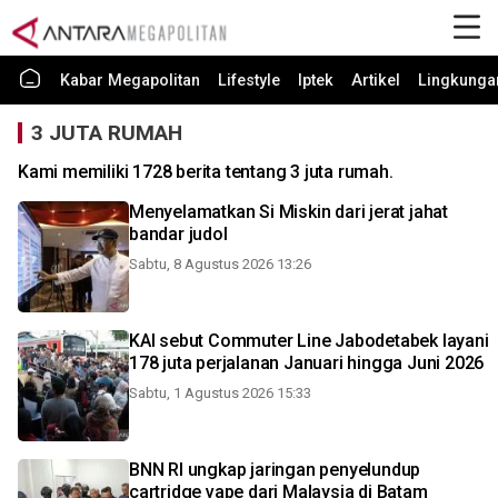
Kabar Megapolitan
Lifestyle
Iptek
Artikel
Lingkunga
3 JUTA RUMAH
Kami memiliki 1728 berita tentang 3 juta rumah.
Menyelamatkan Si Miskin dari jerat jahat
bandar judol
Sabtu, 8 Agustus 2026 13:26
KAI sebut Commuter Line Jabodetabek layani
178 juta perjalanan Januari hingga Juni 2026
Sabtu, 1 Agustus 2026 15:33
BNN RI ungkap jaringan penyelundup
cartridge vape dari Malaysia di Batam