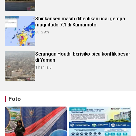
Shinkansen masih dihentikan usai gempa
magnitudo 7,1 di Kumamoto
Jul 29th
Serangan Houthi berisiko picu konflik besar
di Yaman
1 hari lalu
Foto