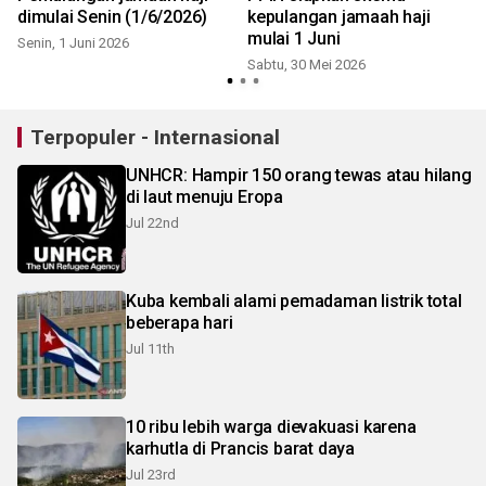
dimulai Senin (1/6/2026)
kepulangan jamaah haji
mulai 1 Juni
Senin, 1 Juni 2026
Sabtu, 30 Mei 2026
S
Terpopuler - Internasional
UNHCR: Hampir 150 orang tewas atau hilang
di laut menuju Eropa
Jul 22nd
Kuba kembali alami pemadaman listrik total
beberapa hari
Jul 11th
10 ribu lebih warga dievakuasi karena
karhutla di Prancis barat daya
Jul 23rd