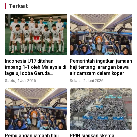
Terkait
Indonesia U17 ditahan
Pemerintah ingatkan jamaah
imbang 1-1 oleh Malaysia di
haji tentang larangan bawa
laga uji coba Garuda
air zamzam dalam koper
Championship Series
Sabtu, 4 Juli 2026
Selasa, 2 Juni 2026
Pemulangan jamaah haji
PPIH siapkan skema