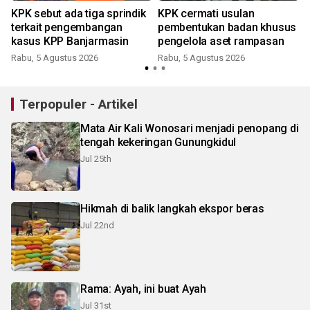
l
KPK sebut ada tiga sprindik
KPK cermati usulan
terkait pengembangan
pembentukan badan khusus
kasus KPP Banjarmasin
pengelola aset rampasan
Rabu, 5 Agustus 2026
Rabu, 5 Agustus 2026
Terpopuler - Artikel
Mata Air Kali Wonosari menjadi penopang di
tengah kekeringan Gunungkidul
Jul 25th
Hikmah di balik langkah ekspor beras
Jul 22nd
Rama: Ayah, ini buat Ayah
Jul 31st