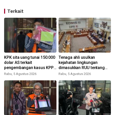
Terkait
KPK sita uang tunai 150.000
Tenaga ahli usulkan
dolar AS terkait
kejahatan lingkungan
pengembangan kasus KPP
dimasukkan RUU tentang
Banjarmasin
Perampasan Aset
Rabu, 5 Agustus 2026
Rabu, 5 Agustus 2026