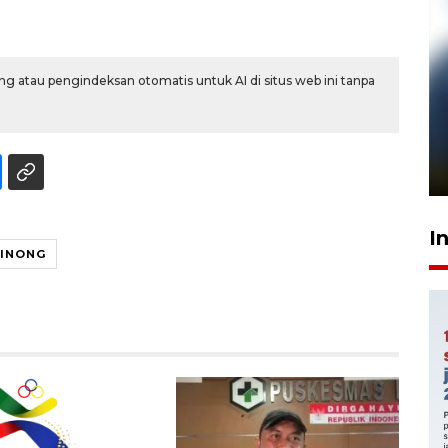
g atau pengindeksan otomatis untuk AI di situs web ini tanpa
Pelanggan Filaha Farm setia
sampai 8 tahan?
1 Juni 2026 05:47
I
BINONG