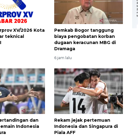
orprov XV/2026 Kota
Pemkab Bogor tanggung
ar teknical
biaya pengobatan korban
I
dugaan keracunan MBG di
Dramaga
6 jam lalu
pertandingan dan
Rekam jejak pertemuan
Ekonomi triwulan II-2026
emain Indonesia
Indonesia dan Singapura di
tumbuh 5,29 persen
ura
Piala AFF