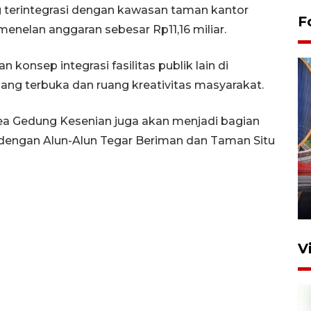
 terintegrasi dengan kawasan taman kantor
F
 menelan anggaran sebesar Rp11,16 miliar.
konsep integrasi fasilitas publik lain di
ang terbuka dan ruang kreativitas masyarakat.
a Gedung Kesenian juga akan menjadi bagian
dengan Alun-Alun Tegar Beriman dan Taman Situ
Komisi V DPR tinjau
perlintasan sebidang di
Stasiun Bogor
12 Juni 2026 18:49
V