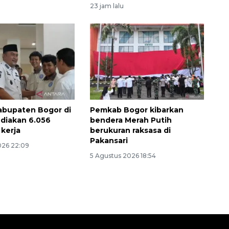
2026-08-06 18:45:00
23 jam lalu
Kabupaten Bogor di
Pemkab Bogor kibarkan
diakan 6.056
bendera Merah Putih
kerja
berukuran raksasa di
Pakansari
026 22:09
5 Agustus 2026 18:54