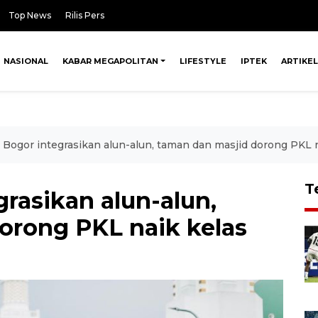
Top News
Rilis Pers
NASIONAL
KABAR MEGAPOLITAN
LIFESTYLE
IPTEK
ARTIKEL
Bogor integrasikan alun-alun, taman dan masjid dorong PKL n
T
rasikan alun-alun,
orong PKL naik kelas