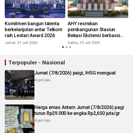
Komitmen bangun talenta
AHY resmikan
berkelanjutan antar Telkom
pembangunan Stasiun
raih Lestari Award 2026
Bekasi Ekstensi berbasis
transit
Jumat, 31 Juli 2026
Sabtu, 25 Juli 2026
R
Terpopuler - Nasional
Jumat (7/8/2026) paigi, IHSG menguat
4 jam lalu
Harga emas Antam Jumat (7/8/2026) pagi
turun Rp29.000 ke angka Rp2,650 juta/gr
4 jam lalu