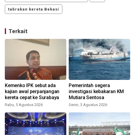
tabrakan kereta Bekasi
Terkait
N
Kemenko IPK sebut ada
Pemerintah segera
kajian awal perpanjangan
investigasi kebakaran KM
kereta cepat ke Surabaya
Mutiara Sentosa
Rabu, 5 Agustus 2026
Senin, 3 Agustus 2026
K