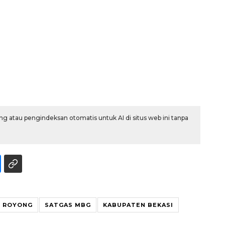
g atau pengindeksan otomatis untuk AI di situs web ini tanpa
160 ribu sambungan baru
jaringan gas 2026
2026-08-07 18:00:00
G ROYONG
SATGAS MBG
KABUPATEN BEKASI