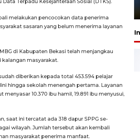
 Data Terpadu Kesejahteraan Sosial (DTKS).
sampai 8 tahan?
1 Juni 2026 05:47
ali melakukan pencocokan data penerima
asyarakat sasaran yang belum menerima layanan
I
 MBG di Kabupaten Bekasi telah menjangkau
i kalangan masyarakat.
udah diberikan kepada total 453.594 pelajar
a dini hingga sekolah menengah pertama. Layanan
ut menyasar 10.370 ibu hamil, 19.891 ibu menyusui,
, saat ini tercatat ada 318 dapur SPPG se-
agai wilayah. Jumlah tersebut akan kembali
uhan masyarakat penerima manfaat.