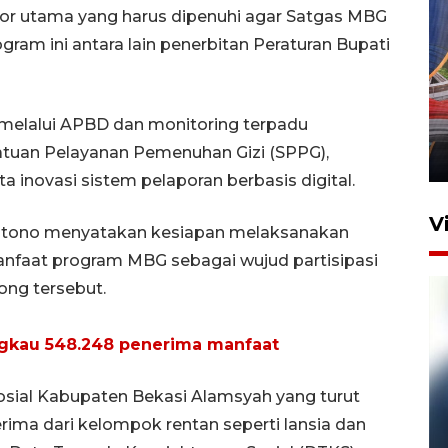
or utama yang harus dipenuhi agar Satgas MBG
am ini antara lain penerbitan Peraturan Bupati
Komisi V DPR tinjau
perlintasan sebidang di
melalui APBD dan monitoring terpadu
Stasiun Bogor
Satuan Pelayanan Pemenuhan Gizi (SPPG),
12 Juni 2026 18:49
 inovasi sistem pelaporan berbasis digital.
V
ptono menyatakan kesiapan melaksanakan
nfaat program MBG sebagai wujud partisipasi
ong tersebut.
ngkau 548.248 penerima manfaat
osial Kabupaten Bekasi Alamsyah yang turut
rima dari kelompok rentan seperti lansia dan
Pelanggan Filaha Farm setia