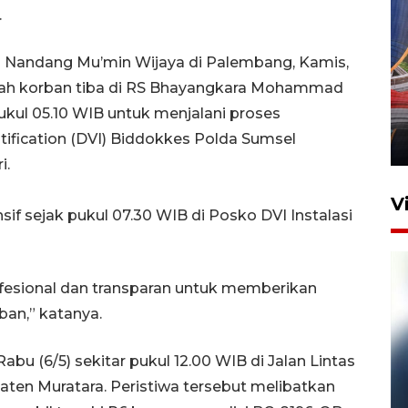
.
Nandang Mu’min Wijaya di Palembang, Kamis,
Komisi V DPR tinjau
zah korban tiba di RS Bhayangkara Mohammad
perlintasan sebidang di
kul 05.10 WIB untuk menjalani proses
Stasiun Bogor
entification (DVI) Biddokkes Polda Sumsel
12 Juni 2026 18:49
i.
V
nsif sejak pukul 07.30 WIB di Posko DVI Instalasi
rofesional dan transparan untuk memberikan
ban,” katanya.
abu (6/5) sekitar pukul 12.00 WIB di Jalan Lintas
aten Muratara. Peristiwa tersebut melibatkan
Pelanggan Filaha Farm setia