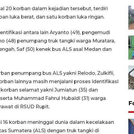
l 20 korban dalam kejadian tersebut, terdiri
ban luka berat, dan satu korban luka ringan.
ntifikasi antara lain Aryanto (49), pengemudi
no (48) penumpang truk tangki warga Muratara,
engah, Saf (50) kenek bus ALS asal Medan dan
korban penumpang bus ALS yakni Relodo, Zulkifli,
korban lainnya masih menjalani proses identifikasi
a korban selamat yakni Jumiatun (35) dan
 serta Muhammad Fahrul Hubaidi (31) warga
F
rawat di RSUD Rupit.
i 16 korban meninggal dunia dalam kecelakaan
ntas Sumatera (ALS) dengan truk tangki di