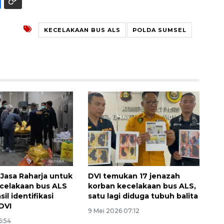
KECELAKAAN BUS ALS
POLDA SUMSEL
Jasa Raharja untuk
DVI temukan 17 jenazah
celakaan bus ALS
korban kecelakaan bus ALS,
il identifikasi
satu lagi diduga tubuh balita
 DVI
9 Mei 2026 07:12
6:54