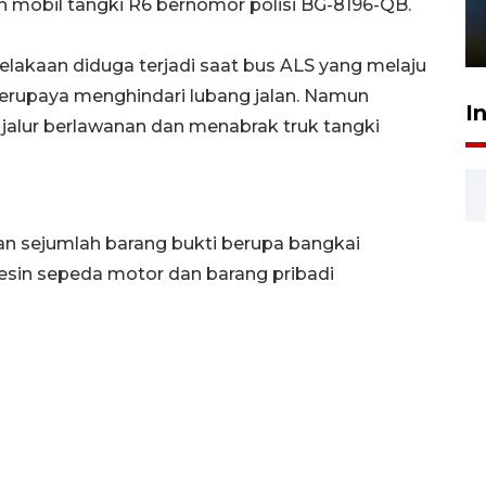
 mobil tangki R6 bernomor polisi BG-8196-QB.
sampai 8 tahan?
1 Juni 2026 05:47
celakaan diduga terjadi saat bus ALS yang melaju
berupaya menghindari lubang jalan. Namun
I
 jalur berlawanan dan menabrak truk tangki
an sejumlah barang bukti berupa bangkai
esin sepeda motor dan barang pribadi