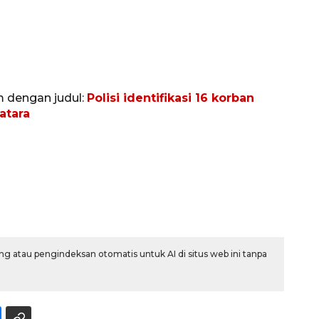
m dengan judul:
Polisi identifikasi 16 korban
atara
160 ribu sambungan baru
jaringan gas 2026
2026-08-07 18:00:00
g atau pengindeksan otomatis untuk AI di situs web ini tanpa