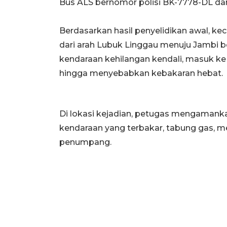
Bus ALS bernomor polisi BK-7778-DL dan
Berdasarkan hasil penyelidikan awal, ke
dari arah Lubuk Linggau menuju Jambi 
kendaraan kehilangan kendali, masuk ke
hingga menyebabkan kebakaran hebat.
Di lokasi kejadian, petugas mengamank
kendaraan yang terbakar, tabung gas, m
penumpang.