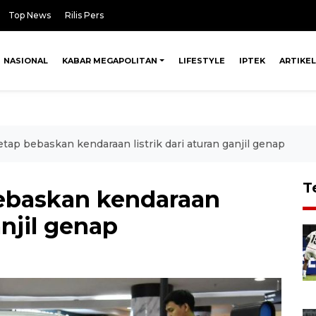
Top News
Rilis Pers
NASIONAL
KABAR MEGAPOLITAN
LIFESTYLE
IPTEK
ARTIKEL
etap bebaskan kendaraan listrik dari aturan ganjil genap
T
bebaskan kendaraan
anjil genap