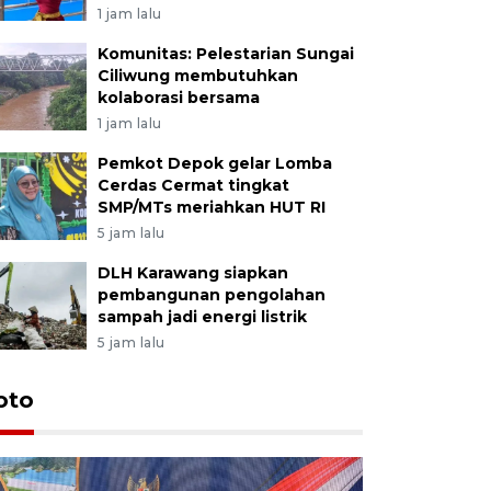
1 jam lalu
Komunitas: Pelestarian Sungai
Ciliwung membutuhkan
kolaborasi bersama
1 jam lalu
Pemkot Depok gelar Lomba
Cerdas Cermat tingkat
SMP/MTs meriahkan HUT RI
5 jam lalu
DLH Karawang siapkan
pembangunan pengolahan
sampah jadi energi listrik
5 jam lalu
oto