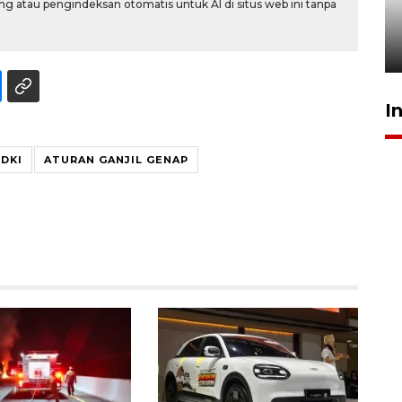
Pelanggan Filaha Farm setia
g atau pengindeksan otomatis untuk AI di situs web ini tanpa
sampai 8 tahan?
1 Juni 2026 05:47
I
 DKI
ATURAN GANJIL GENAP