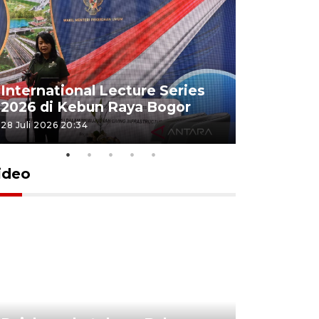
Jamkrind
International Lecture Series
jutaan pe
2026 di Kebun Raya Bogor
Indonesi
28 Juli 2026 20:34
16 Juli 2026 15
ideo
Lomba kic