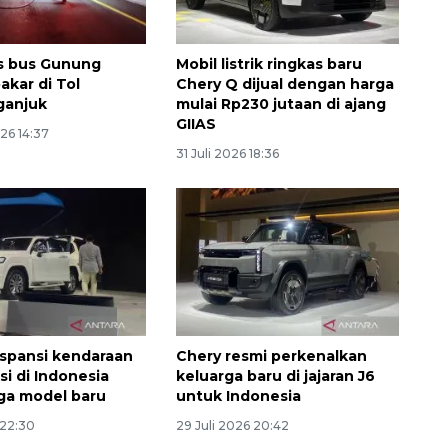
s bus Gunung
Mobil listrik ringkas baru
akar di Tol
Chery Q dijual dengan harga
ganjuk
mulai Rp230 jutaan di ajang
GIIAS
26 14:37
31 Juli 2026 18:36
Awas penipuan berbasis AI
2026-08-07 13:45:00
spansi kendaraan
Chery resmi perkenalkan
asi di Indonesia
keluarga baru di jajaran J6
ga model baru
untuk Indonesia
 22:30
29 Juli 2026 20:42