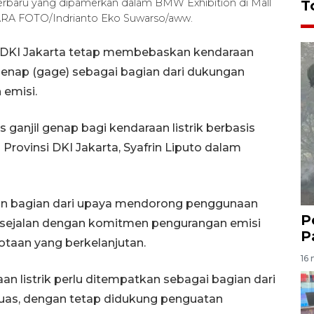
terbaru yang dipamerkan dalam BMW Exhibition di Mall
T
NTARA FOTO/Indrianto Eko Suwarso/aww.
i DKI Jakarta tetap membebaskan kendaraan
il genap (gage) sebagai bagian dari dukungan
emisi.
anjil genap bagi kendaraan listrik berbasis
Provinsi DKI Jakarta, Syafrin Liputo dalam
kan bagian dari upaya mendorong penggunaan
P
, sejalan dengan komitmen pengurangan emisi
P
otaan yang berkelanjutan.
16 
n listrik perlu ditempatkan sebagai bagian dari
 luas, dengan tetap didukung penguatan