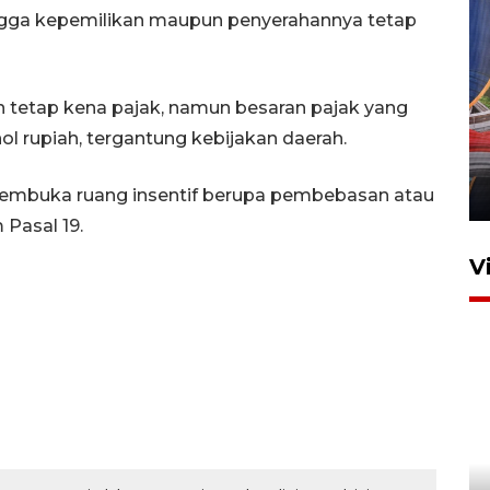
ngga kepemilikan maupun penyerahannya tetap
ran tetap kena pajak, namun besaran pajak yang
Komisi V DPR tinjau
perlintasan sebidang di
nol rupiah, tergantung kebijakan daerah.
Stasiun Bogor
12 Juni 2026 18:49
 membuka ruang insentif berupa pembebasan atau
Pasal 19.
V