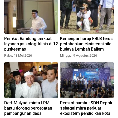
Pemkot Bandung perkuat
Kemenpar harap FBLB terus
layanan psikologi klinis di 12
pertahankan eksistensi nilai
puskesmas
budaya Lembah Baliem
Rabu, 13 Mei 2026
Minggu, 9 Agustus 2026
i
Dedi Mulyadi minta LPM
Pemkot sambut SDH Depok
bantu dorong percepatan
sebagai mitra perkuat
pembangunan desa
ekosistem pendidikan kota