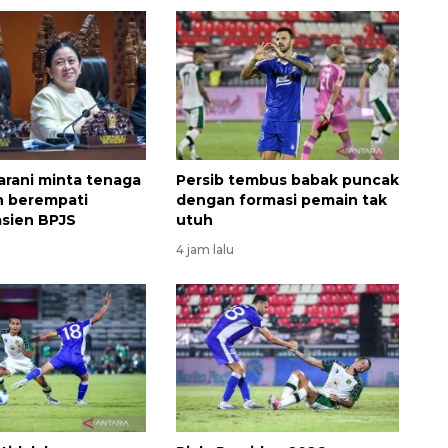
rani minta tenaga
Persib tembus babak puncak
n berempati
dengan formasi pemain tak
sien BPJS
utuh
4 jam lalu
Ekonomi triwulan II-2026
tumbuh 5,29 persen
2026-08-06 18:45:00