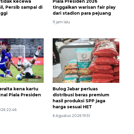
 tidak kecewa
Piala Presiden 2026
i, Persib sampai di
tinggalkan warisan fair play
nggi
dari stadion para pejuang
11 jam lalu
eralta kena kartu
Bulog Jabar perluas
inal Piala Presiden
distribusi beras premium
hasil produksi SPP jaga
harga sesuai HET
026 22:46
6 Agustus 2026 19:51