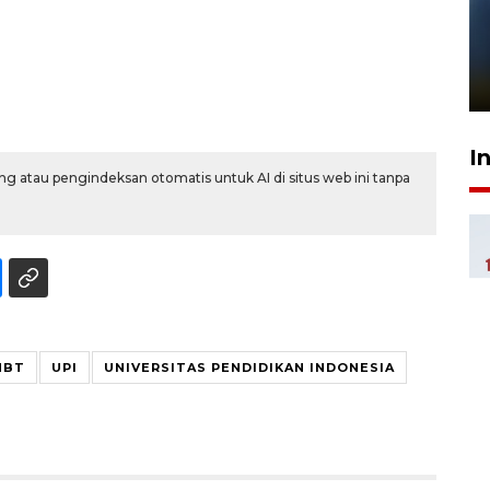
Pelanggan Filaha Farm setia
sampai 8 tahan?
1 Juni 2026 05:47
I
g atau pengindeksan otomatis untuk AI di situs web ini tanpa
NBT
UPI
UNIVERSITAS PENDIDIKAN INDONESIA