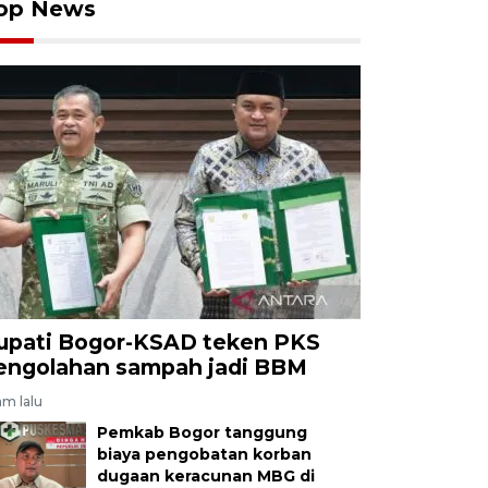
op News
upati Bogor-KSAD teken PKS
engolahan sampah jadi BBM
am lalu
Pemkab Bogor tanggung
biaya pengobatan korban
dugaan keracunan MBG di