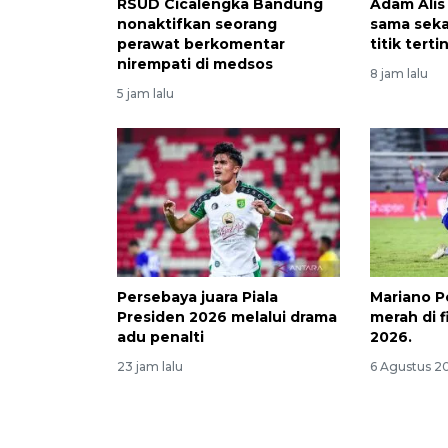
RSUD Cicalengka Bandung
Adam Alis
nonaktifkan seorang
sama sekal
perawat berkomentar
titik terti
nirempati di medsos
8 jam lalu
5 jam lalu
Persebaya juara Piala
Mariano P
Presiden 2026 melalui drama
merah di f
adu penalti
2026.
23 jam lalu
6 Agustus 2