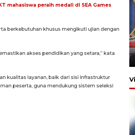
KT mahasiswa peraih medali di SEA Games
rta berkebutuhan khusus mengikuti ujian dengan
Komisi V DPR tinjau
perlintasan sebidang di
Stasiun Bogor
emastikan akses pendidikan yang setara,” kata
12 Juni 2026 18:49
ualitas layanan, baik dari sisi infrastruktur
V
alaman peserta, guna mendukung sistem seleksi