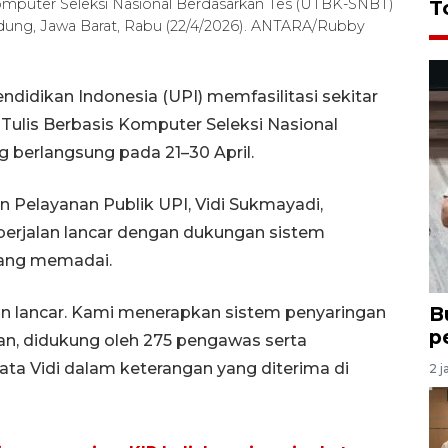
s Komputer Seleksi Nasional Berdasarkan Tes (UTBK-SNBT)
T
ndung, Jawa Barat, Rabu (22/4/2026). ANTARA/Rubby
didikan Indonesia (UPI) memfasilitasi sekitar
Tulis Berbasis Komputer Seleksi Nasional
 berlangsung pada 21–30 April.
n Pelayanan Publik UPI, Vidi Sukmayadi,
erjalan lancar dengan dukungan sistem
 yang memadai.
B
an lancar. Kami menerapkan sistem penyaringan
p
an, didukung oleh 275 pengawas serta
ata Vidi dalam keterangan yang diterima di
2 j