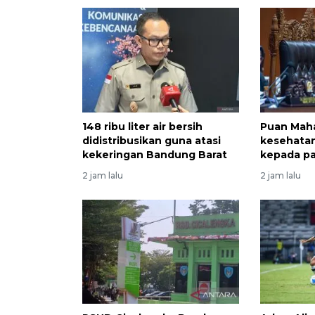
148 ribu liter air bersih
Puan Maha
didistribusikan guna atasi
kesehata
kekeringan Bandung Barat
kepada pa
2 jam lalu
2 jam lalu