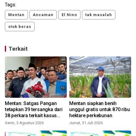
Tags:
Mentan
Ancaman
El Nino
tak masalah
stok beras
Terkait
Mentan: Satgas Pangan
Mentan siapkan benih
tetapkan 39 tersangka dari
unggul gratis untuk 870 ribu
38 perkara terkait kasus
hektare perkebunan
perberasan
Senin, 3 Agustus 2026
Jumat, 31 Juli 2026
K