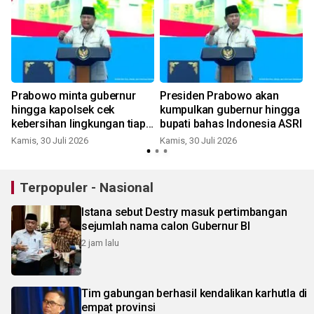
Prabowo minta gubernur
Presiden Prabowo akan
hingga kapolsek cek
kumpulkan gubernur hingga
kebersihan lingkungan tiap
bupati bahas Indonesia ASRI
hari
Kamis, 30 Juli 2026
Kamis, 30 Juli 2026
S
Terpopuler - Nasional
Istana sebut Destry masuk pertimbangan
sejumlah nama calon Gubernur BI
2 jam lalu
Tim gabungan berhasil kendalikan karhutla di
empat provinsi