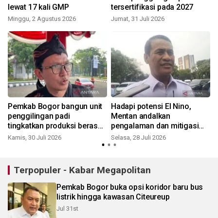
lewat 17 kali GMP
tersertifikasi pada 2027
S
Minggu, 2 Agustus 2026
Jumat, 31 Juli 2026
Pemkab Bogor bangun unit
Hadapi potensi El Nino,
penggilingan padi
Mentan andalkan
tingkatkan produksi beras
pengalaman dan mitigasi
lokal
dini
Kamis, 30 Juli 2026
Selasa, 28 Juli 2026
S
Terpopuler - Kabar Megapolitan
Pemkab Bogor buka opsi koridor baru bus
listrik hingga kawasan Citeureup
Jul 31st