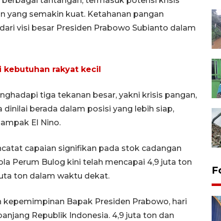
 berbagai tantangan, termasuk potensi krisis
an yang semakin kuat. Ketahanan pangan
 dari visi besar Presiden Prabowo Subianto dalam
 kebutuhan rakyat kecil
ghadapi tiga tekanan besar, yakni krisis pangan,
 dinilai berada dalam posisi yang lebih siap,
ampak El Nino.
atat capaian signifikan pada stok cadangan
ola Perum Bulog kini telah mencapai 4,9 juta ton
F
uta ton dalam waktu dekat.
wah kepemimpinan Bapak Presiden Prabowo, hari
panjang Republik Indonesia. 4,9 juta ton dan