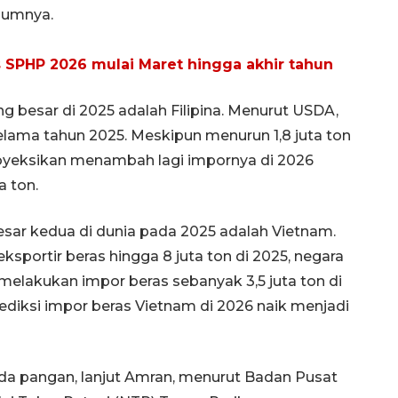
lumnya.
s SPHP 2026 mulai Maret hingga akhir tahun
 besar di 2025 adalah Filipina. Menurut USDA,
selama tahun 2025. Meskipun menurun 1,8 juta ton
proyeksikan menambah lagi impornya di 2026
a ton.
sar kedua di dunia pada 2025 adalah Vietnam.
sportir beras hingga 8 juta ton di 2025, negara
Awas penipuan berbasis AI
 melakukan impor beras sebanyak 3,5 juta ton di
2026-08-07 13:45:00
ediksi impor beras Vietnam di 2026 naik menjadi
ada pangan, lanjut Amran, menurut Badan Pusat