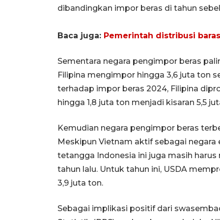
dibandingkan impor beras di tahun sebe
Baca juga:
Pemerintah distribusi bara
Sementara negara pengimpor beras paling
Filipina mengimpor hingga 3,6 juta ton 
terhadap impor beras 2024, Filipina di
hingga 1,8 juta ton menjadi kisaran 5,5 jut
Kemudian negara pengimpor beras terbe
Meskipun Vietnam aktif sebagai negara ek
tetangga Indonesia ini juga masih harus
tahun lalu. Untuk tahun ini, USDA mempr
3,9 juta ton.
Sebagai implikasi positif dari swasemb