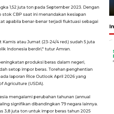
sampai 8 tahan?
angka 1,52 juta ton pada September 2023. Dengan
1 Juni 2026 05:47
p stok CBP saat ini menandakan kesiapan
apabila benar-benar terjadi fluktuasi sebagai
I
t Kamis atau Jumat (23-24/4 red.) sudah 5 juta
ik Indonesia berdiri," tutur Amran.
peningkatan produksi beras dalam negeri,
udah setop impor beras. Torehan penghentian
pada laporan Rice Outlook April 2026 yang
f Agriculture (USDA).
esia mengalami perubahan tahunan (annual
ling signifikan dibandingkan 79 negara lainnya.
 3,8 juta ton untuk impor beras tahun 2025