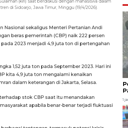
ulaiman (kiri) saat berdiskusi dengan mahasiswa dalam
n di Sidoarjo, Jawa Timur, Minggu (19/4/2026).
 Nasional sekaligus Menteri Pertanian Andi
an beras pemerintah (CBP) naik 222 persen
on pada 2023 menjadi 4,9 juta ton di pertengahan
angka 1,52 juta ton pada September 2023. Hari ini
BP kita 4,9 juta ton mengalami kenaikan
mran dalam keterangan di Jakarta, Selasa.
P
P
terhadap stok CBP saat itu menandakan
1 j
syarakat apabila benar-benar terjadi fluktuasi