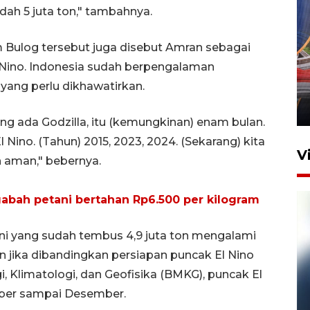
udah 5 juta ton," tambahnya.
 Bulog tersebut juga disebut Amran sebagai
Komisi V DPR tinjau
Nino. Indonesia sudah berpengalaman
perlintasan sebidang di
yang perlu dikhawatirkan.
Stasiun Bogor
12 Juni 2026 18:49
rang ada Godzilla, itu (kemungkinan) enam bulan.
 Nino. (Tahun) 2015, 2023, 2024. (Sekarang) kita
V
ah aman," bebernya.
abah petani bertahan Rp6.500 per kilogram
ni yang sudah tembus 4,9 juta ton mengalami
n jika dibandingkan persiapan puncak El Nino
 Klimatologi, dan Geofisika (BMKG), puncak El
ober sampai Desember.
Pelanggan Filaha Farm setia