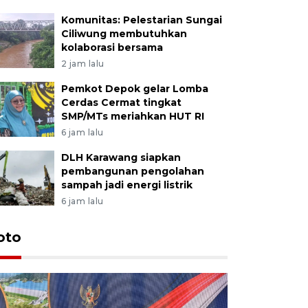
Komunitas: Pelestarian Sungai
Ciliwung membutuhkan
kolaborasi bersama
2 jam lalu
Pemkot Depok gelar Lomba
Cerdas Cermat tingkat
SMP/MTs meriahkan HUT RI
6 jam lalu
DLH Karawang siapkan
pembangunan pengolahan
sampah jadi energi listrik
6 jam lalu
oto