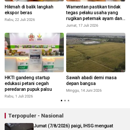
u
Hikmah di balik langkah
Wamentan pastikan tindak
ekspor beras
tegas pelaku usaha yang
rugikan peternak ayam dan
Rabu, 22 Juli 2026
telur
Jumat, 17 Juli 2026
S
HKTI gandeng startup
Sawah abadi demi masa
edukasi petani cegah
depan bangsa
peredaran pupuk palsu
Minggu, 14 Juni 2026
S
Rabu, 1 Juli 2026
Terpopuler - Nasional
Jumat (7/8/2026) paigi, IHSG menguat