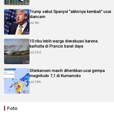
Trump sebut Spanyol "akhirnya kembali" usai
diancam
Jul 9th
10 ribu lebih warga dievakuasi karena
karhutla di Prancis barat daya
Jul 23rd
Shinkansen masih dihentikan usai gempa
magnitudo 7,1 di Kumamoto
Jul 29th
Foto