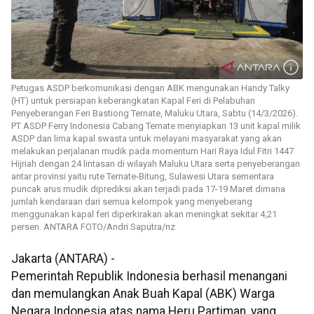
Petugas ASDP berkomunikasi dengan ABK mengunakan Handy Talky
(HT) untuk persiapan keberangkatan Kapal Feri di Pelabuhan
Penyeberangan Feri Bastiong Ternate, Maluku Utara, Sabtu (14/3/2026).
PT ASDP Ferry Indonesia Cabang Ternate menyiapkan 13 unit kapal milik
ASDP dan lima kapal swasta untuk melayani masyarakat yang akan
melakukan perjalanan mudik pada momentum Hari Raya Idul Fitri 1447
Hijriah dengan 24 lintasan di wilayah Maluku Utara serta penyeberangan
antar provinsi yaitu rute Ternate-Bitung, Sulawesi Utara sementara
puncak arus mudik diprediksi akan terjadi pada 17-19 Maret dimana
jumlah kendaraan dari semua kelompok yang menyeberang
menggunakan kapal feri diperkirakan akan meningkat sekitar 4,21
persen. ANTARA FOTO/Andri Saputra/nz
Jakarta (ANTARA) -
Pemerintah Republik Indonesia berhasil menangani
dan memulangkan Anak Buah Kapal (ABK) Warga
Negara Indonesia atas nama Heru Partiman, yang