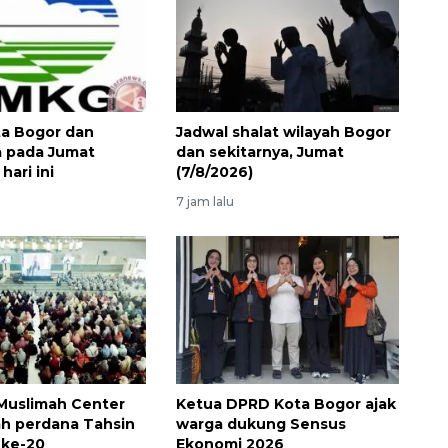
a Bogor dan
Jadwal shalat wilayah Bogor
a pada Jumat
dan sekitarnya, Jumat
hari ini
(7/8/2026)
7 jam lalu
Muslimah Center
Ketua DPRD Kota Bogor ajak
Vaksin HPV untuk siswa laki-
iah perdana Tahsin
warga dukung Sensus
laki
 ke-20
Ekonomi 2026