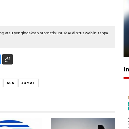
g atau pengindeksan otomatis untuk AI di situs web ini tanpa
Pelanggan Filaha Farm setia
sampai 8 tahan?
1 Juni 2026 05:47
I
ASN
JUMAT