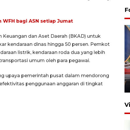
F
 WFH bagi ASN setiap Jumat
n Keuangan dan Aset Daerah (BKAD) untuk
ar kendaraan dinas hingga 50 persen. Pemkot
aan listrik, kendaraan roda dua yang lebih
transportasi umum oleh para pegawai.
Komisi V DPR tinjau
perlintasan sebidang di
ng upaya pemerintah pusat dalam mendorong
Stasiun Bogor
 efektivitas penggunaan anggaran di tingkat
12 Juni 2026 18:49
V