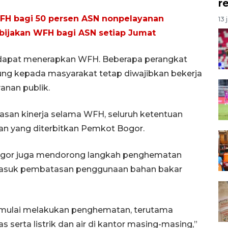
r
FH bagi 50 persen ASN nonpelayanan
13 
bijakan WFH bagi ASN setiap Jumat
ja dapat menerapkan WFH. Beberapa perangkat
ng kepada masyarakat tetap diwajibkan bekerja
anan publik.
san kinerja selama WFH, seluruh ketentuan
aran yang diterbitkan Pemkot Bogor.
Bogor juga mendorong langkah penghematan
ermasuk pembatasan penggunaan bahan bakar
n mulai melakukan penghematan, terutama
serta listrik dan air di kantor masing-masing,”