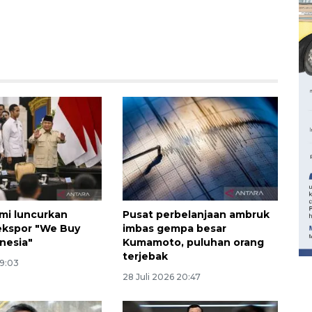
160 ribu sambungan baru
mi luncurkan
Pusat perbelanjaan ambruk
jaringan gas 2026
ekspor "We Buy
imbas gempa besar
2026-08-07 18:00:00
nesia"
Kumamoto, puluhan orang
terjebak
19:03
28 Juli 2026 20:47