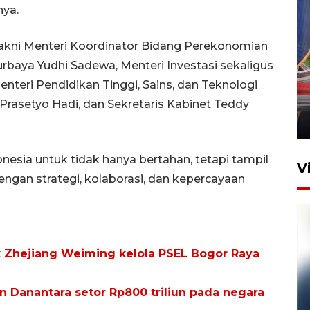
nya.
yakni Menteri Koordinator Bidang Perekonomian
rbaya Yudhi Sadewa, Menteri Investasi sekaligus
Komisi V DPR tinjau
nteri Pendidikan Tinggi, Sains, dan Teknologi
perlintasan sebidang di
Stasiun Bogor
a Prasetyo Hadi, dan Sekretaris Kabinet Teddy
12 Juni 2026 18:49
esia untuk tidak hanya bertahan, tetapi tampil
V
ngan strategi, kolaborasi, dan kepercayaan
k Zhejiang Weiming kelola PSEL Bogor Raya
 Danantara setor Rp800 triliun pada negara