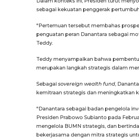
Dalam konteks ini, Presiden turut meny
sebagai kekuatan penggerak pertumbuh
"Pertemuan tersebut membahas prospek 
penguatan peran Danantara sebagai mot
Teddy.
Teddy menyampaikan bahwa pembentukan
merupakan langkah strategis dalam men
Sebagai
sovereign wealth fund
, Danant
kemitraan strategis dan meningkatkan ke
"Danantara sebagai badan pengelola inve
Presiden Prabowo Subianto pada Februa
mengelola BUMN strategis, dan bertind
bekerjasama dengan mitra strategis un