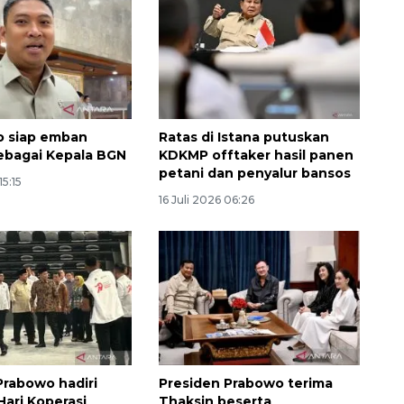
o siap emban
Ratas di Istana putuskan
ebagai Kepala BGN
KDKMP offtaker hasil panen
petani dan penyalur bansos
15:15
16 Juli 2026 06:26
Prabowo hadiri
Presiden Prabowo terima
Hari Koperasi
Thaksin beserta