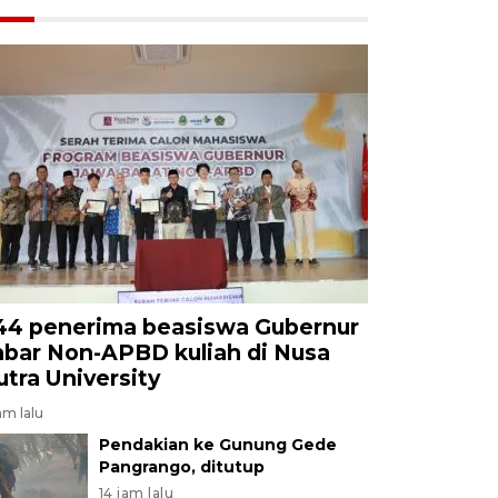
44 penerima beasiswa Gubernur
abar Non-APBD kuliah di Nusa
utra University
am lalu
Pendakian ke Gunung Gede
Pangrango, ditutup
14 jam lalu