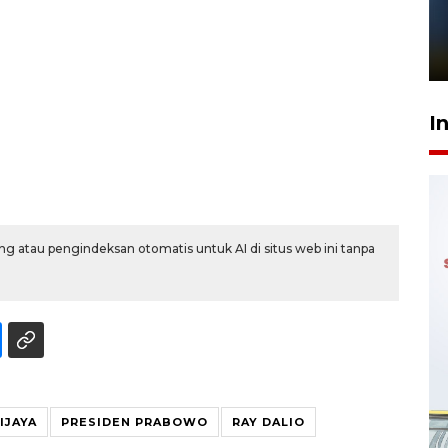
Pelanggan Filaha Farm setia
sampai 8 tahan?
1 Juni 2026 05:47
I
g atau pengindeksan otomatis untuk AI di situs web ini tanpa
IJAYA
PRESIDEN PRABOWO
RAY DALIO