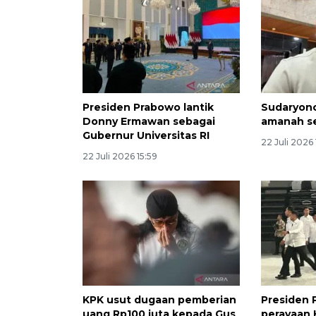
Presiden Prabowo lantik
Sudaryon
Donny Ermawan sebagai
amanah s
Gubernur Universitas RI
22 Juli 2026 
22 Juli 2026 15:59
KPK usut dugaan pemberian
Presiden 
uang Rp100 juta kepada Gus
perayaan 