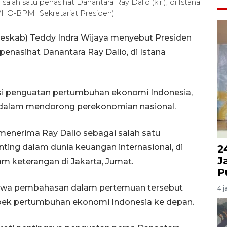
ah satu penasihat Danantara Ray Dalio (kiri), di Istana
A/HO-BPMI Sekretariat Presiden)
(Seskab) Teddy Indra Wijaya menyebut Presiden
enasihat Danantara Ray Dalio, di Istana
i penguatan pertumbuhan ekonomi Indonesia,
 dalam mendorong perekonomian nasional.
 menerima Ray Dalio sebagai salah satu
ting dalam dunia keuangan internasional, di
2
J
am keterangan di Jakarta, Jumat.
P
ahwa pembahasan dalam pertemuan tersebut
4 j
pek pertumbuhan ekonomi Indonesia ke depan.