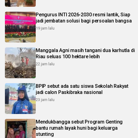
Pengurus INTI 2026-2030 resmi lantik, Siap
jadi jembatan solusi bagi persoalan bangsa
19 jam lalu
Manggala Agni masih tangani dua karhutla di
Riau seluas 100 hektare lebih
22 jam lalu
BPIP sebut ada satu siswa Sekolah Rakyat
jadi calon Paskibraka nasional
23 jam lalu
Mendukbangga sebut Program Genting
bantu rumah layak huni bagi keluarga
stunting