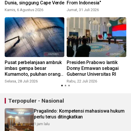
Dunia, singgung Cape Verde
From Indonesia"
Kamis, 6 Agustus 2026
Jumat, 31 Juli 2026
R
Pusat perbelanjaan ambruk
Presiden Prabowo lantik
a
imbas gempa besar
Donny Ermawan sebagai
t
Kumamoto, puluhan orang
Gubernur Universitas RI
terjebak
Selasa, 28 Juli 2026
Rabu, 22 Juli 2026
S
Terpopuler - Nasional
Pragalindo: Kompetensi mahasiswa hukum
perlu terus ditingkatkan
1 jam lalu